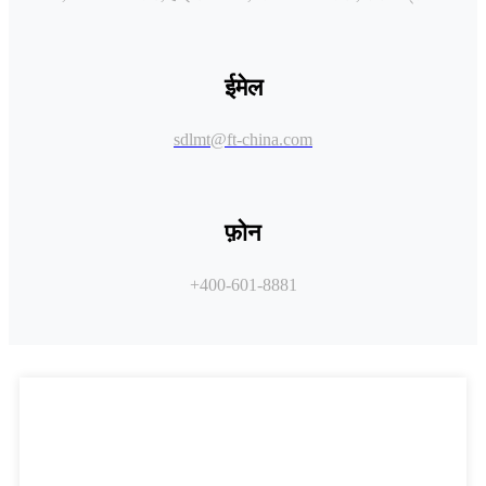
ईमेल
sdlmt@ft-china.com
फ़ोन
+400-601-8881