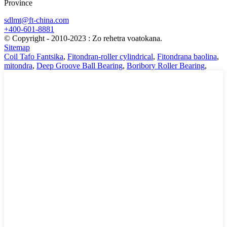
Province
sdlmt@ft-china.com
+400-601-8881
© Copyright - 2010-2023 : Zo rehetra voatokana.
Sitemap
Coil Tafo Fantsika
,
Fitondran-roller cylindrical
,
Fitondrana baolina
,
mitondra
,
Deep Groove Ball Bearing
,
Boribory Roller Bearing
,