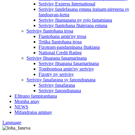
Serivisy Express International
Serivisy fandefasana entana iraisam-pirenena sy
fandoavan-ketra
Serivisy fitantanana ny rojo famatsiana
Serivisy fiantohana fitaterana entana
Serivisy fiantohana trosa
Fiantohana amin'ny trosa
Tetika fiantohana trosa
Fizotram-pandaminana fitakiana
National Credit Rating
Serivisy fitsapana fanamarinana
Serivisy fitsapana fanamarinana
Tombontsoa amin'ny serivisy
Fizotry ny serivisy
Serivisy fanafarana sy fanondranana
Serivisy fanafarana
Serivisy fanondranana
Efitrano fampirantiana
Momba anay
NEWS
Mifandraisa aminay
Language