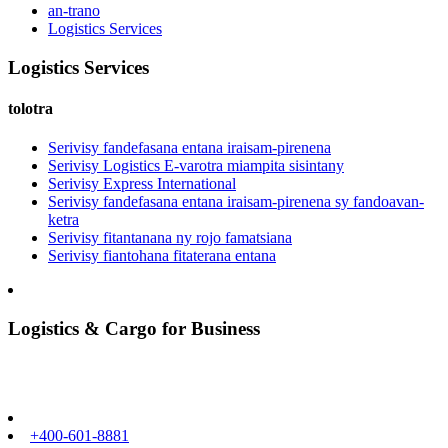
an-trano
Logistics Services
Logistics Services
tolotra
Serivisy fandefasana entana iraisam-pirenena
Serivisy Logistics E-varotra miampita sisintany
Serivisy Express International
Serivisy fandefasana entana iraisam-pirenena sy fandoavan-
ketra
Serivisy fitantanana ny rojo famatsiana
Serivisy fiantohana fitaterana entana
Logistics & Cargo for Business
+400-601-8881