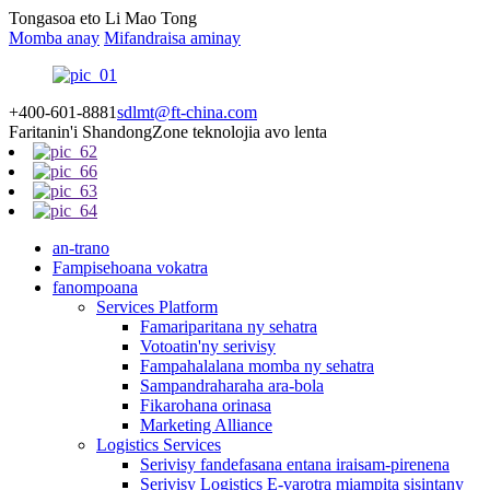
Tongasoa eto Li Mao Tong
Momba anay
Mifandraisa aminay
+400-601-8881
sdlmt@ft-china.com
Faritanin'i Shandong
Zone teknolojia avo lenta
an-trano
Fampisehoana vokatra
fanompoana
Services Platform
Famariparitana ny sehatra
Votoatin'ny serivisy
Fampahalalana momba ny sehatra
Sampandraharaha ara-bola
Fikarohana orinasa
Marketing Alliance
Logistics Services
Serivisy fandefasana entana iraisam-pirenena
Serivisy Logistics E-varotra miampita sisintany