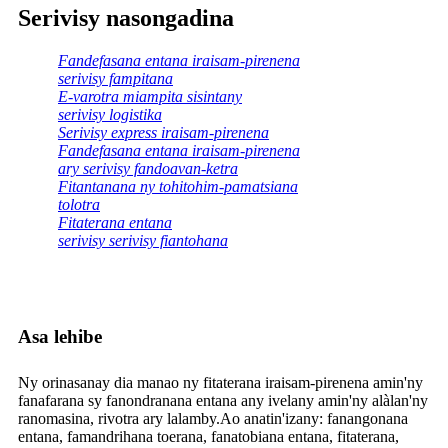
Serivisy nasongadina
Fandefasana entana iraisam-pirenena
serivisy fampitana
E-varotra miampita sisintany
serivisy logistika
Serivisy express iraisam-pirenena
Fandefasana entana iraisam-pirenena
ary serivisy fandoavan-ketra
Fitantanana ny tohitohim-pamatsiana
tolotra
Fitaterana entana
serivisy serivisy fiantohana
Asa lehibe
Ny orinasanay dia manao ny fitaterana iraisam-pirenena amin'ny
fanafarana sy fanondranana entana any ivelany amin'ny alàlan'ny
ranomasina, rivotra ary lalamby.Ao anatin'izany: fanangonana
entana, famandrihana toerana, fanatobiana entana, fitaterana,