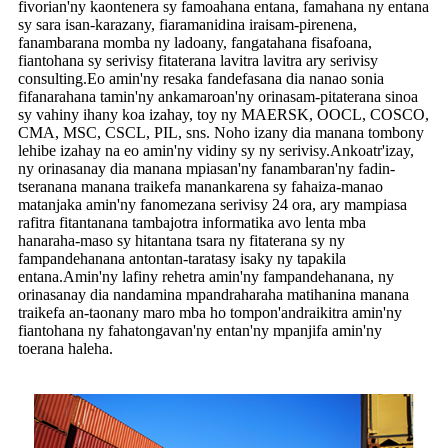
fivorian'ny kaontenera sy famoahana entana, famahana ny entana
sy sara isan-karazany, fiaramanidina iraisam-pirenena,
fanambarana momba ny ladoany, fangatahana fisafoana,
fiantohana sy serivisy fitaterana lavitra lavitra ary serivisy
consulting.Eo amin'ny resaka fandefasana dia nanao sonia
fifanarahana tamin'ny ankamaroan'ny orinasam-pitaterana sinoa
sy vahiny ihany koa izahay, toy ny MAERSK, OOCL, COSCO,
CMA, MSC, CSCL, PIL, sns. Noho izany dia manana tombony
lehibe izahay na eo amin'ny vidiny sy ny serivisy.Ankoatr'izay,
ny orinasanay dia manana mpiasan'ny fanambaran'ny fadin-
tseranana manana traikefa manankarena sy fahaiza-manao
matanjaka amin'ny fanomezana serivisy 24 ora, ary mampiasa
rafitra fitantanana tambajotra informatika avo lenta mba
hanaraha-maso sy hitantana tsara ny fitaterana sy ny
fampandehanana antontan-taratasy isaky ny tapakila
entana.Amin'ny lafiny rehetra amin'ny fampandehanana, ny
orinasanay dia nandamina mpandraharaha matihanina manana
traikefa an-taonany maro mba ho tompon'andraikitra amin'ny
fiantohana ny fahatongavan'ny entan'ny mpanjifa amin'ny
toerana haleha.