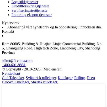
Logistikktjenester
Kredittforsikringstjeneste
Sertifiseringstesttjeneste
Import og eksport tjenester
Nyhetsbrev
Abonner på vårt nyhetsbrev og få oppdatering i innboksen din.
Kontakt
Rom 80605, Building 8, Huajian Linjie Commercial Building, No.
5, Changjiang Road, High tech Zone, Liaocheng City, Shandong
Province
sdlmt@ft-china.com
+400-601-8881
© Copyright - 2010-2023 : Med enerett.
Nettstedkart
Coil Takspiker
,
Sylindrisk rullelager
,
Kulelager
,
Peiling
,
Deep
Groove Kulelager
,
Sfærisk rullelager
,