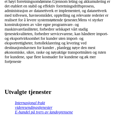
et høyt forretningsomdømme.Gjennom leting og akkumulering er
det etablert en stabil og effektiv forretningsdriftsprosess,
administrasjon av datanettverk er implementert, og datanettverk
med tollvesen, havneområder, opptelling og relevante rederier er
realisert for å levere systemstøttende tjenester.Mens vi styrker
konstruksjonen av våre egne programvare- og
maskinvarefasiliteter, forbedrer selskapet vårt stadig
tjenestekvaliteten, forbedrer servicevarene, kan håndtere import-
og eksportvirksomhet for kunder uten import- og
eksportrettigheter, fortolleklarering og levering ved
destinasjonshavnen for kunder , planlegg nøye den mest
økonomiske, sikre, raske og nøyaktige transportmåten og ruten
for kundene, spar flere kostnader for kundene og øk mer
fortjeneste
Utvalgte tjenester
Internasjonal frakt
videresendingstjenester
E-handel på tvers av landegrensene