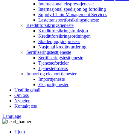
Internasjonal ekspresstjeneste
Internasjonal spedisjon og fortolling
Supply Chain Management Services
Lastetransportforsikringstjeneste
Kredittforsikringstjeneste
Kredittforsikringsfunksjon
Kredittforsikringsordningen
Skadeoppgjørsprosess
Nasjonal kredittvurdering
Sertifiseringstesttjeneste
Sertifiseringstesttjeneste
Tjenestefordeler
Tjenesteprosess
Import og eksport tjenester
Importtjeneste
Eksporttjenester
Utstillingshall
Om oss
Nyheter
Kontakt oss
Language
Hjem