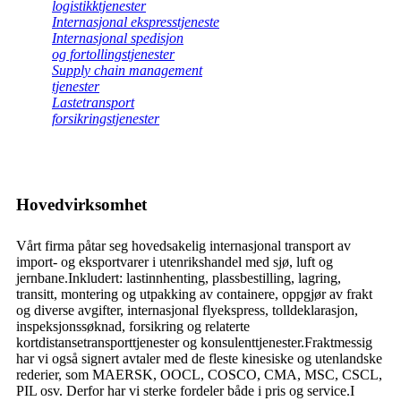
logistikktjenester
Internasjonal ekspresstjeneste
Internasjonal spedisjon
og fortollingstjenester
Supply chain management
tjenester
Lastetransport
forsikringstjenester
Hovedvirksomhet
Vårt firma påtar seg hovedsakelig internasjonal transport av
import- og eksportvarer i utenrikshandel med sjø, luft og
jernbane.Inkludert: lastinnhenting, plassbestilling, lagring,
transitt, montering og utpakking av containere, oppgjør av frakt
og diverse avgifter, internasjonal flyekspress, tolldeklarasjon,
inspeksjonssøknad, forsikring og relaterte
kortdistansetransporttjenester og konsulenttjenester.Fraktmessig
har vi også signert avtaler med de fleste kinesiske og utenlandske
rederier, som MAERSK, OOCL, COSCO, CMA, MSC, CSCL,
PIL osv. Derfor har vi sterke fordeler både i pris og service.I