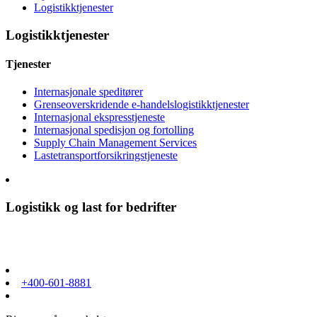
Logistikktjenester
Logistikktjenester
Tjenester
Internasjonale speditører
Grenseoverskridende e-handelslogistikktjenester
Internasjonal ekspresstjeneste
Internasjonal spedisjon og fortolling
Supply Chain Management Services
Lastetransportforsikringstjeneste
Logistikk og last for bedrifter
+400-601-8881