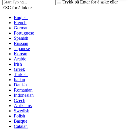
Trykk på Enter for å søke eller
ESC for å lukke
English
French
German
Portuguese
Spanish
Russian
Japanese
Korean
Arabic
Irish
Greek
Turkish
Italian
Danish
Romanian
Indonesian
Czech
Afrikaans
Swedish
Polish
Basque
Catalan