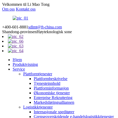
Velkommen til Li Mao Tong
Om oss
Kontakt oss
+400-601-8881
sdlmt@ft-china.com
Shandong-provinsen
Høyteknologisk sone
Hjem
Produktvisning
Service
Plattformtjenester
Plattformbeskrivelse
Tjenesteinnhold
Plattforminformasjon
Økonomiske tjenester
Enterprise Rekruttering
Markedsføringsalliansen
Logistikktjenester
Internasjonale speditører
Grenseoverskridende e-handelslogistikktjenester