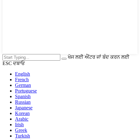
ਖੋਜ ਲਈ ਐਂਟਰ ਜਾਂ ਬੰਦ ਕਰਨ ਲਈ
ESC ਦਬਾਓ
English
French
German
Portuguese
Spanish
Russian
Japanese
Korean
Arabic
Irish
Greek
Turkish