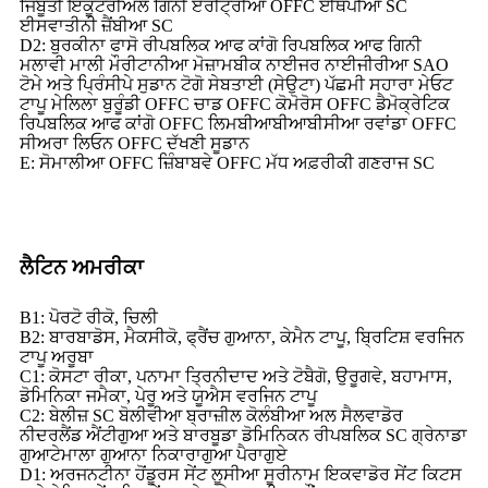
ਜਿਬੂਤੀ ਇਕੂਟੋਰੀਅਲ ਗਿਨੀ ਏਰੀਟ੍ਰੀਆ OFFC ਈਥੋਪੀਆ SC
ਈਸਵਾਤੀਨੀ ਜ਼ੈਂਬੀਆ SC
D2: ਬੁਰਕੀਨਾ ਫਾਸੋ ਰੀਪਬਲਿਕ ਆਫ ਕਾਂਗੋ ਰਿਪਬਲਿਕ ਆਫ ਗਿਨੀ
ਮਲਾਵੀ ਮਾਲੀ ਮੌਰੀਟਾਨੀਆ ਮੋਜ਼ਾਮਬੀਕ ਨਾਈਜਰ ਨਾਈਜੀਰੀਆ SAO
ਟੋਮੇ ਅਤੇ ਪ੍ਰਿੰਸੀਪੇ ਸੁਡਾਨ ਟੋਗੋ ਸੇਬਤਾਈ (ਸੇਉਟਾ) ਪੱਛਮੀ ਸਹਾਰਾ ਮੇਓਟ
ਟਾਪੂ ਮੇਲਿਲਾ ਬੁਰੂੰਡੀ OFFC ਚਾਡ OFFC ਕੋਮੋਰੋਸ OFFC ਡੈਮੋਕ੍ਰੇਟਿਕ
ਰਿਪਬਲਿਕ ਆਫ ਕਾਂਗੋ OFFC ਲਿਮਬੀਆਬੀਆਬੀਸੀਆ ਰਵਾਂਡਾ OFFC
ਸੀਅਰਾ ਲਿਓਨ OFFC ਦੱਖਣੀ ਸੂਡਾਨ
E: ਸੋਮਾਲੀਆ OFFC ਜ਼ਿੰਬਾਬਵੇ OFFC ਮੱਧ ਅਫ਼ਰੀਕੀ ਗਣਰਾਜ SC
ਲੈਟਿਨ ਅਮਰੀਕਾ
B1: ਪੋਰਟੋ ਰੀਕੋ, ਚਿਲੀ
B2: ਬਾਰਬਾਡੋਸ, ਮੈਕਸੀਕੋ, ਫ੍ਰੈਂਚ ਗੁਆਨਾ, ਕੇਮੈਨ ਟਾਪੂ, ਬ੍ਰਿਟਿਸ਼ ਵਰਜਿਨ
ਟਾਪੂ ਅਰੂਬਾ
C1: ਕੋਸਟਾ ਰੀਕਾ, ਪਨਾਮਾ ਤ੍ਰਿਨੀਦਾਦ ਅਤੇ ਟੋਬੈਗੋ, ਉਰੂਗਵੇ, ਬਹਾਮਾਸ,
ਡੋਮਿਨਿਕਾ ਜਮੈਕਾ, ਪੇਰੂ ਅਤੇ ਯੂਐਸ ਵਰਜਿਨ ਟਾਪੂ
C2: ਬੇਲੀਜ਼ SC ਬੋਲੀਵੀਆ ਬ੍ਰਾਜ਼ੀਲ ਕੋਲੰਬੀਆ ਅਲ ਸੈਲਵਾਡੋਰ
ਨੀਦਰਲੈਂਡ ਐਂਟੀਗੁਆ ਅਤੇ ਬਾਰਬੂਡਾ ਡੋਮਿਨਿਕਨ ਰੀਪਬਲਿਕ SC ਗ੍ਰੇਨਾਡਾ
ਗੁਆਟੇਮਾਲਾ ਗੁਆਨਾ ਨਿਕਾਰਾਗੁਆ ਪੈਰਾਗੁਏ
D1: ਅਰਜਨਟੀਨਾ ਹੋਂਡੂਰਸ ਸੇਂਟ ਲੂਸੀਆ ਸੂਰੀਨਾਮ ਇਕਵਾਡੋਰ ਸੇਂਟ ਕਿਟਸ