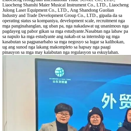
Liaocheng Shanshi Maier Musical Instrument Co., LTD., Liaocheng
Julong Laser Equipment Co., LTD., Ang Shandong Guolian
Industry and Trade Development Group Co., LTD., gipaila-ila sa
operating status sa kompaniya, development scale, recruitment nga
mga panginahanglan, ug uban pa, nga nakadawat ug unanimous nga
pagdayeg ug pabor gikan sa mga estudyante.Nasabtan nga labaw pa
sa napulo ka mga estudyante ang nakab-ot sa internship ug mga
kasabutan sa pagpanarbaho sa mga negosyo sa lugar sa kalihokan,
ug ang sunod nga lakang makompleto sa hapsay nga paagi
pinauyon sa mga may kalabutan nga regulasyon sa eskuylahan.