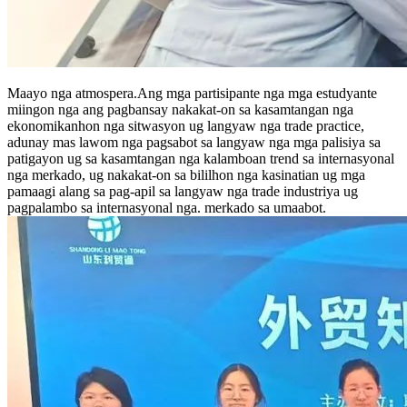
Maayo nga atmospera.Ang mga partisipante nga mga estudyante
miingon nga ang pagbansay nakakat-on sa kasamtangan nga
ekonomikanhon nga sitwasyon ug langyaw nga trade practice,
adunay mas lawom nga pagsabot sa langyaw nga mga palisiya sa
patigayon ug sa kasamtangan nga kalamboan trend sa internasyonal
nga merkado, ug nakakat-on sa bililhon nga kasinatian ug mga
pamaagi alang sa pag-apil sa langyaw nga trade industriya ug
pagpalambo sa internasyonal nga. merkado sa umaabot.