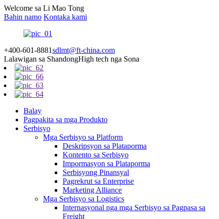
Welcome sa Li Mao Tong
Bahin namo
Kontaka kami
+400-601-8881
sdlmt@ft-china.com
Lalawigan sa Shandong
High tech nga Sona
Balay
Pagpakita sa mga Produkto
Serbisyo
Mga Serbisyo sa Platform
Deskripsyon sa Plataporma
Kontento sa Serbisyo
Impormasyon sa Plataporma
Serbisyong Pinansyal
Pagrekrut sa Enterprise
Marketing Alliance
Mga Serbisyo sa Logistics
Internasyonal nga mga Serbisyo sa Pagpasa sa
Freight