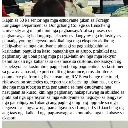
Kapin sa 50 ka senior nga mga estudyante gikan sa Foreign
Language Department sa Dongchang College sa Liaocheng
University ang miapil niini nga pagbansay.Atol sa proseso sa
pagbansay, ang iladong mga eksperto sa langyaw nga industriya sa
pamatigayon ug negosyo praktikal nga mga eksperto aktibong
nakig-uban sa mga estudyante pinaagi sa pagpakigbahin sa
kasinatian, pagtuki sa kaso, panaghisgot sa grupo, praktikal nga
pagbansay ug uban pang mga paagi.Matin-aw nga mga lektyur
bahin sa dali nga kahanas sa clearance sa customs, deklarasyon ug
inspeksyon sa kostumbre, pagpalambo ug pagmentinar sa kostumer
sa gawas sa nasud, export credit ug insurance, cross-border e-
commerce platform ug live streaming, RMB exchange rate trend,
risk aversion strategies ug export tax rebates, ug uban pa. , ug on-
site nga mga tubag sa mga pangutana sa mga estudyante nga
nasugatan sa kurso, kini nga pagbansay nakapauswag sa abilidad sa
praktikal nga operasyon sa mga estudyante sa negosyo sa langyaw
nga pamatigayon.Tabangi ang pagbag-o ug pag-upgrade sa mga
negosyo sa langyaw nga pamatigayon sa Lungsod sa Liaocheng ug
ang taas nga kalidad nga pag-uswag sa ekonomiya nga nakabase sa
eksport.