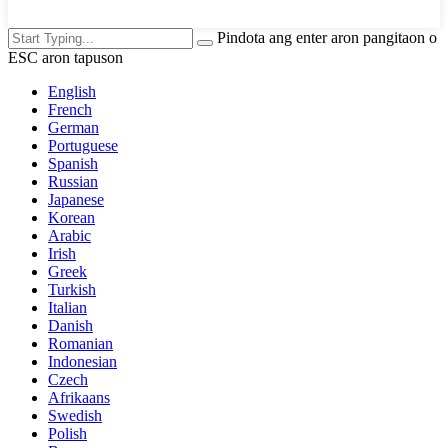
Pindota ang enter aron pangitaon o
ESC aron tapuson
English
French
German
Portuguese
Spanish
Russian
Japanese
Korean
Arabic
Irish
Greek
Turkish
Italian
Danish
Romanian
Indonesian
Czech
Afrikaans
Swedish
Polish