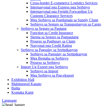
Cross-border E-commerce Logistics Services
Internasyonal nga Express nga Serbisyo
Internasyonal nga Freight Forwarding Ug
Customs Clearance Services
Mga Serbisyo sa Pagdumala sa Supply Chain
Serbisyo sa Seguro sa Transportasyon sa Cargo
Serbisyo sa Seguro sa Pautang
Function sa Credit Insurance
Skema sa Seguro sa Pagpautang
Proseso sa Paghusay sa Claim
Nasyonal nga Credit Rating
Serbisyo sa Pagsulay sa Sertipikasyon
Serbisyo sa Pagsulay sa Sertipikasyon
Mga Bentaha sa Serbisyo
Proseso sa Serbisyo
Import Ug Export nga Serbisyo
Serbisyo sa Import
Mga Serbisyo sa Pag-eksport
Exhibition Hall
Mahitungod Kanato
Balita
Kontaka Kami
Language