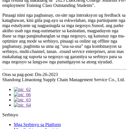
mga resulta ug nakadaog sa "2023 Liaocheng College Students Pre-
employment Training Class Outstanding Students".
Pinaagi niini nga pagbansay, on-site nga interaksyon ug feedback sa
katagbawan, kini giila pag-ayo sa eskwelahan, mga partisipante nga
mga estudyante ug nagpasiugda sa mga negosyo.Sunod, ang parke
aktibo usab nga mag-summarize sa kasinatian, magpadayon nga
ibase sa mga panginahanglan sa mga negosyo, ug kanunay nga ma-
optimize ang mode sa serbisyo, pinaagi sa online ug offline nga
pagbansay, pagbisita sa uma ug "usa-sa-usa" nga kombinasyon sa
serbisyo, multi-channel, tanan. -round service enterprises, aron mas
makahatag ug suporta sa negosyo ug garantiya sa serbisyo para sa
mga negosyo sa langyaw nga pamatigayon sa atong siyudad.
Oras sa pag-post: Dis-26-2023
Shandong Limaotong Supply Chain Management Service Co., Ltd.
Serbisyo
Mga Serbisyo sa Platform