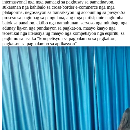
internasyonal nga mga pamaagi sa paghusay sa pamatigayon,
sukaranan nga kahibalo sa cross-border e-commerce nga mga
plataporma, negosasyon sa transaksyon ug accounting sa presyo.Sa
proseso sa pagtubag sa pangutana, ang mga partisipante naglumba
batok sa panahon, aktibo nga namuhunan, seryoso nga mitubag, nga
adunay lig-on nga pundasyon sa pagkat-on, maayo kaayo nga
teoretikal nga literasiya ug maayo nga kompetisyon nga espiritu, sa
paghimo sa usa ka "kompetisyon sa pagpalambo sa pagkat-on,
pagkat-on sa pagpalambo sa aplikasyon"