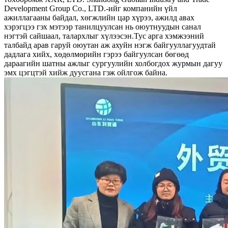
Development Group Co., LTD.-ийг компанийн үйл
ажиллагааны байдал, хөгжлийн цар хүрээ, ажилд авах
хэрэгцээ гэх мэтээр танилцуулсан нь оюутнуудын санал
нэгтэй сайшаал, талархлыг хүлээсэн.Тус арга хэмжээний
талбайд арав гаруй оюутан аж ахуйн нэгж байгууллагуудтай
дадлага хийх, хөдөлмөрийн гэрээ байгуулсан бөгөөд
дараагийн шатны ажлыг сургуулийн холбогдох журмын дагуу
эмх цэгцтэй хийж дуусгана гэж ойлгож байна.