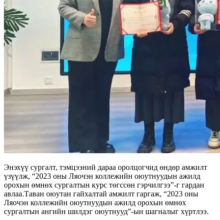
Энэхүү сургалт, тэмцээний дараа оролцогчид өндөр амжилт
үзүүлж, “2023 оны Ляочэн коллежийн оюутнуудын ажилд
орохын өмнөх сургалтын курс төгссөн гэрчилгээ”-г гардан
авлаа.Таван оюутан гайхалтай амжилт гаргаж, “2023 оны
Ляочэн коллежийн оюутнуудын ажилд орохын өмнөх
сургалтын ангийн шилдэг оюутнууд”-ын шагналыг хүртлээ.