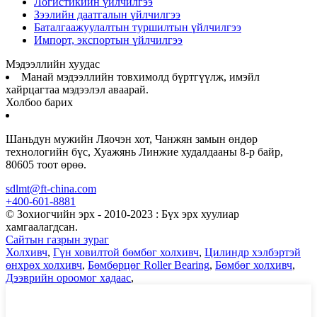
Логистикийн үйлчилгээ
Зээлийн даатгалын үйлчилгээ
Баталгаажуулалтын туршилтын үйлчилгээ
Импорт, экспортын үйлчилгээ
Мэдээллийн хуудас
Манай мэдээллийн товхимолд бүртгүүлж, имэйл
хайрцагтаа мэдээлэл аваарай.
Холбоо барих
Шаньдун мужийн Ляочэн хот, Чанжян замын өндөр
технологийн бүс, Хуажянь Линжие худалдааны 8-р байр,
80605 тоот өрөө.
sdlmt@ft-china.com
+400-601-8881
© Зохиогчийн эрх - 2010-2023 : Бүх эрх хуулиар
хамгаалагдсан.
Сайтын газрын зураг
Холхивч
,
Гүн ховилтой бөмбөг холхивч
,
Цилиндр хэлбэртэй
өнхрөх холхивч
,
Бөмбөрцөг Roller Bearing
,
Бөмбөг холхивч
,
Дээврийн ороомог хадаас
,