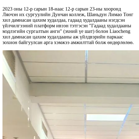
2023 оны 12-р сарын 18-наас 12-р сарын 23-ны хооронд
Ляочэн их сургуулийн Дунчан коллеж, Шаньдун Лимао Тонг
хил дамнасан цахим худалдаа, гадаад худалдааны нэгдсэн
үйлчилгээний платформ ивээн тэтгэсэн "Гадаад худалдааны
мэдлэгийн сургалтын анги" (эхний үе шат) болон Liaocheng
хил дамнасан цахим худалдааны аж үйлдвэрийн паркаас
зохион байгуулсан арга хэмжээ амжилттай болж өндөрлөлөө.