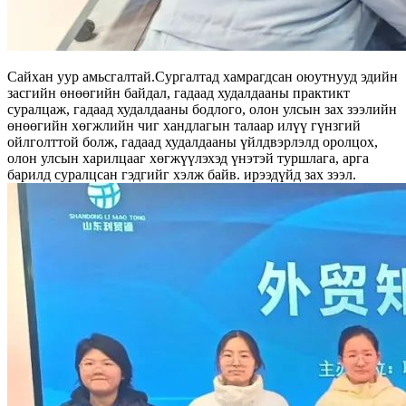
Сайхан уур амьсгалтай.Сургалтад хамрагдсан оюутнууд эдийн
засгийн өнөөгийн байдал, гадаад худалдааны практикт
суралцаж, гадаад худалдааны бодлого, олон улсын зах зээлийн
өнөөгийн хөгжлийн чиг хандлагын талаар илүү гүнзгий
ойлголттой болж, гадаад худалдааны үйлдвэрлэлд оролцох,
олон улсын харилцааг хөгжүүлэхэд үнэтэй туршлага, арга
барилд суралцсан гэдгийг хэлж байв. ирээдүйд зах зээл.