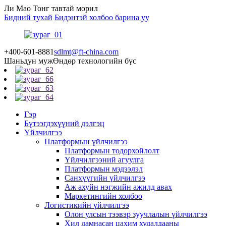
Ли Мао Тонг тавтай морил
Бидний тухай
Бидэнтэй холбоо барина уу
+400-601-8881
sdlmt@ft-china.com
Шаньдун муж
Өндөр технологийн бүс
Гэр
Бүтээгдэхүүний дэлгэц
Үйлчилгээ
Платформын үйлчилгээ
Платформын тодорхойлолт
Үйлчилгээний агуулга
Платформын мэдээлэл
Санхүүгийн үйлчилгээ
Аж ахуйн нэгжийн ажилд авах
Маркетингийн холбоо
Логистикийн үйлчилгээ
Олон улсын тээвэр зуучлалын үйлчилгээ
Хил дамнасан цахим худалдааны