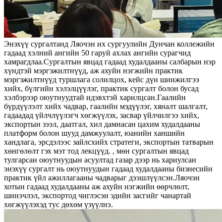
Энэхүү сургалтанд Ляочэн их сургуулийн Дунчан коллежийн
гадаад хэлний ангийн 50 гаруй ахлах ангийн сурагчид
хамрагдлаа.Сургалтын явцад гадаад худалдааны салбарын нэр
хүндтэй мэргэжилтнүүд, аж ахуйн нэгжийн практик
мэргэжилтнүүд туршлага солилцох, кейс дүн шинжилгээ
хийх, бүлгийн хэлэлцүүлэг, практик сургалт болон бусад
хэлбэрээр оюутнуудтай идэвхтэй харилцсан.Гаалийн
бүрдүүлэлт хийх чадвар, гаалийн мэдүүлэг, хяналт шалгалт,
гадаадад үйлчлүүлэгч хөгжүүлэх, засвар үйлчилгээ хийх,
экспортын зээл, даатгал, хил дамнасан цахим худалдааны
платформ болон шууд дамжуулалт, юанийн ханшийн
хандлага, эрсдэлээс зайлсхийх стратеги, экспортын татварын
хөнгөлөлт гэх мэт тод лекцүүд. , мөн сургалтын явцад
тулгарсан оюутнуудын асуултад газар дээр нь хариулсан
энэхүү сургалт нь оюутнуудын гадаад худалдааны бизнесийн
практик үйл ажиллагааны чадварыг дээшлүүлсэн.Ляочэн
хотын гадаад худалдааны аж ахуйн нэгжийн өөрчлөлт,
шинэчлэл, экспортод чиглэсэн эдийн засгийг чанартай
хөгжүүлэхэд тус дөхөм үзүүлнэ.