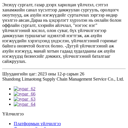
Энэхүү сургалт, газар дээрх харилцан үйлчлэл, сэтгэл
ханамжийн санал хүсэлтээр дамжуулан сургууль, оролцогч
оюутнууд, аж ахуйн нэгжүүдийг сурталчлах зэргээр өндөр
үнэлгээ авсан.Дараа нь цэцэрлэгт хүрээлэн нь онлайн болон
оффлайн сургалт, хээрийн айлчлал, "нэгээс нэг"
үйлчилгээний хослол, олон суваг, бүх үйлчилгээгээр
дамжуулан туршлагыг идэвхтэй нэгтгэж, аж ахуйн
нэгжүүдийн хэрэгцээнд үндэслэн, үйлчилгээний горимыг
байнга оновчтой болгох болно. -Дугуй үйлчилгээний аж
ахуйн нэгжүүд, манай хотын гадаад худалдааны аж ахуйн
нэгжүүдэд бизнесийг дэмжих, үйлчилгээний баталгааг
сайжруулах.
Шуудангийн цаг: 2023 оны 12-р сарын 26
Shandong Limaotong Supply Chain Management Service Co., Ltd.
Үйлчилгээ
Платформын үйлчилгээ