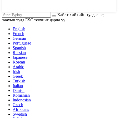
Хайлт хийхийн тулд enter,
хаахын тулд ESC товчийг дарна уу
English
French
German
Portuguese
Spanish
Russian
Japanese
Korean
Arabic
Irish
Greek
Turkish
Italian
Danish
Romanian
Indonesian
Czech
Afrikaans
Swedish