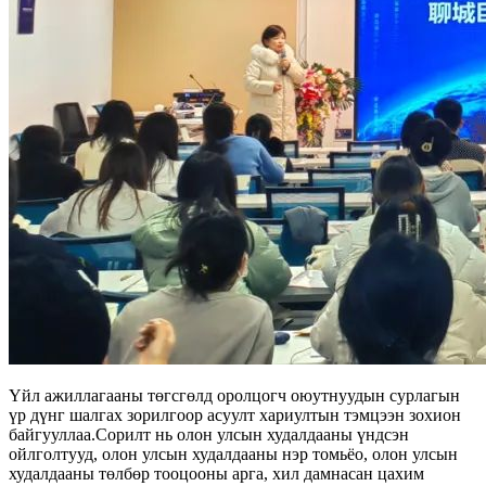
Үйл ажиллагааны төгсгөлд оролцогч оюутнуудын сурлагын
үр дүнг шалгах зорилгоор асуулт хариултын тэмцээн зохион
байгууллаа.Сорилт нь олон улсын худалдааны үндсэн
ойлголтууд, олон улсын худалдааны нэр томьёо, олон улсын
худалдааны төлбөр тооцооны арга, хил дамнасан цахим