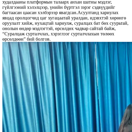
худалдааны платформын талаарх анхан шатны мэдлэг,
гүйлгээний хэлэлцээр, үнийн бүртгэл зэрэг сэдвүүдийг
багтаасан цаасан хэлбэрээр явагдсан.Асуултанд хариулах
явцад оролцогчид цаг хугацаатай уралдан, идэвхтэй хөрөнгө
оруулалт хийж, нухацтай хариулж, суралцах бат бөх суурьтай,
онолын өндөр мэдлэгтэй, өрсөлдөх чадвар сайтай байж,
“Суралцаж сурталчлах, хэрэглээг сурталчлахын төлөөх
өрсөлдөөн” бий болгов.