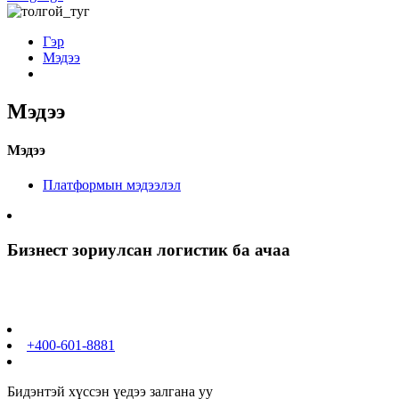
Гэр
Мэдээ
Мэдээ
Мэдээ
Платформын мэдээлэл
Бизнест зориулсан логистик ба ачаа
+400-601-8881
Бидэнтэй хүссэн үедээ залгана уу