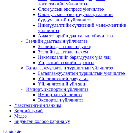
логистикийн үйлчилгээ
Олон улсын экспресс үйлчилгээ
Олон улсын тээвэр зуучлал, гаалийн
бүрдүүлэлтийн үйлчилгээ
Нийлүүлэлтийн сүлжээний менежментийн
үйлчилгээ
Ачаа тээврийн даатгалын үйлчилгээ
Зээлийн даатгалын үйлчилгээ
Зээлийн даатгалын функц
Зээлийн даатгалын схем
Нэхэмжлэлийг барагдуулах үйл явц
Үндэсний зээлийн зэрэглэл
Баталгаажуулалтын туршилтын үйлчилгээ
Баталгаажуулалтын туршилтын үйлчилгээ
Үйлчилгээний давуу тал
Үйлчилгээний үйл явц
Импорт, экспортын үйлчилгээ
Импортын үйлчилгээ
Экспортын үйлчилгээ
Үзэсгэлэнгийн танхим
Бидний тухай
Мэдээ
Бидэнтэй холбоо барина уу
Language