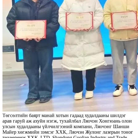
Төгсөлтийн баярт манай хотын гадаад худалдааны шилдэг
арав гаруй аж ахуйн нэгж, тухайлбал Ляочэн Хонгюань олон
улсын худалдааны үйлчилгээний компани, Ляочэнг Шанши
Майер хөгжмийн зэмсэг ХХК, Ляочэн Жулонг лазерын тоног
төхөөрөмж ХХК, LTD. Shandong Guolian Industry and Trade