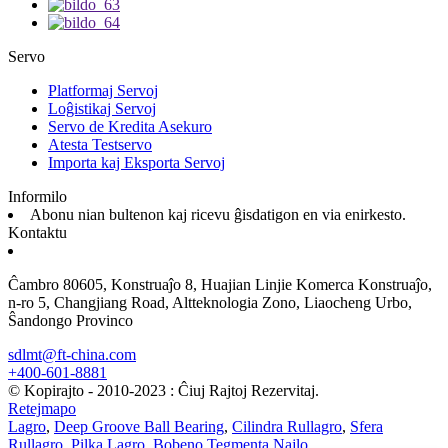
Servo
Platformaj Servoj
Loĝistikaj Servoj
Servo de Kredita Asekuro
Atesta Testservo
Importa kaj Eksporta Servoj
Informilo
Abonu nian bultenon kaj ricevu ĝisdatigon en via enirkesto.
Kontaktu
Ĉambro 80605, Konstruaĵo 8, Huajian Linjie Komerca Konstruaĵo,
n-ro 5, Changjiang Road, Altteknologia Zono, Liaocheng Urbo,
Ŝandongo Provinco
sdlmt@ft-china.com
+400-601-8881
© Kopirajto - 2010-2023 : Ĉiuj Rajtoj Rezervitaj.
Retejmapo
Lagro
,
Deep Groove Ball Bearing
,
Cilindra Rullagro
,
Sfera
Rullagro
,
Pilka Lagro
,
Bobeno Tegmenta Najlo
,