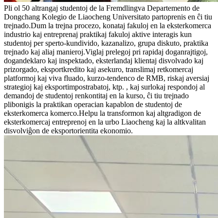
Pli ol 50 altrangaj studentoj de la Fremdlingva Departemento de
Dongchang Kolegio de Liaocheng Universitato partoprenis en ĉi tiu
trejnado.Dum la trejna procezo, konataj fakuloj en la eksterkomerca
industrio kaj entreprenaj praktikaj fakuloj aktive interagis kun
studentoj per sperto-kundivido, kazanalizo, grupa diskuto, praktika
trejnado kaj aliaj manieroj.Viglaj prelegoj pri rapidaj doganrajtigoj,
dogandeklaro kaj inspektado, eksterlandaj klientaj disvolvado kaj
prizorgado, eksportkredito kaj asekuro, translimaj retkomercaj
platformoj kaj viva fluado, kurzo-tendenco de RMB, riskaj aversiaj
strategioj kaj eksportimpostrabatoj, ktp. , kaj surlokaj respondoj al
demandoj de studentoj renkontitaj en la kurso, ĉi tiu trejnado
plibonigis la praktikan operacian kapablon de studentoj de
eksterkomerca komerco.Helpu la transformon kaj altgradigon de
eksterkomercaj entreprenoj en la urbo Liaocheng kaj la altkvalitan
disvolviĝon de eksportorientita ekonomio.