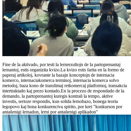
Fine de la aktivado, por testi la lernrezultojn de la partoprenantaj
lernantoj, estis organizita kvizo.La kvizo estis farita en la formo de
paperaj artikoloj, kovrante la bazajn konceptojn de internacia
komerco, internaciakomerca terminoj, internacia komerca solvo
metodoj, baza kono de translimaj retkomercaj platformoj, transakcia
intertraktado kaj prezo kontado.En la procezo de respondado de la
demando, la partoprenantoj kuregis kontraŭ la tempo, aktive
investis, serioze respondis, kun solida lernobazo, bonega teoria
legopovo kaj bona konkurenciva spirito, por krei "konkurson por
antaŭenigi lernadon, lerni por antaŭenigi aplikadon"