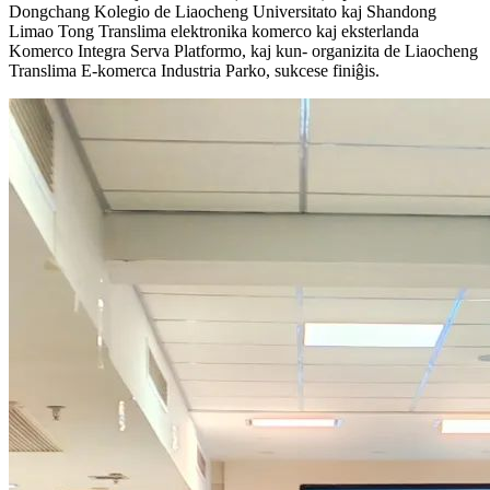
Dongchang Kolegio de Liaocheng Universitato kaj Shandong
Limao Tong Translima elektronika komerco kaj eksterlanda
Komerco Integra Serva Platformo, kaj kun- organizita de Liaocheng
Translima E-komerca Industria Parko, sukcese finiĝis.