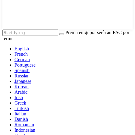
Premu enigi por serĉi aŭ ESC por
fermi
English
French
German
Portuguese
Spanish
Russian
Japanese
Korean
Arabic
Irish
Greek
Turkish
Italian
Danish
Romanian
Indonesian