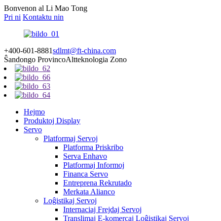
Bonvenon al Li Mao Tong
Pri ni
Kontaktu nin
+400-601-8881
sdlmt@ft-china.com
Ŝandongo Provinco
Altteknologia Zono
Hejmo
Produktoj Display
Servo
Platformaj Servoj
Platforma Priskribo
Serva Enhavo
Platformaj Informoj
Financa Servo
Entreprena Rekrutado
Merkata Alianco
Loĝistikaj Servoj
Internaciaj Frejdaj Servoj
Translimaj E-komercaj Loĝistikaj Servoj