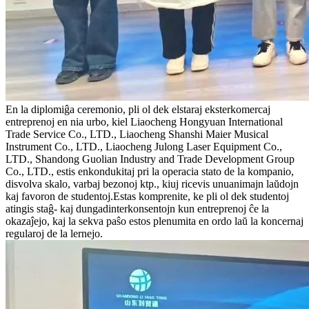
En la diplomiĝa ceremonio, pli ol dek elstaraj eksterkomercaj
entreprenoj en nia urbo, kiel Liaocheng Hongyuan International
Trade Service Co., LTD., Liaocheng Shanshi Maier Musical
Instrument Co., LTD., Liaocheng Julong Laser Equipment Co.,
LTD., Shandong Guolian Industry and Trade Development Group
Co., LTD., estis enkondukitaj pri la operacia stato de la kompanio,
disvolva skalo, varbaj bezonoj ktp., kiuj ricevis unuanimajn laŭdojn
kaj favoron de studentoj.Estas komprenite, ke pli ol dek studentoj
atingis staĝ- kaj dungadinterkonsentojn kun entreprenoj ĉe la
okazaĵejo, kaj la sekva paŝo estos plenumita en ordo laŭ la koncernaj
regularoj de la lernejo.