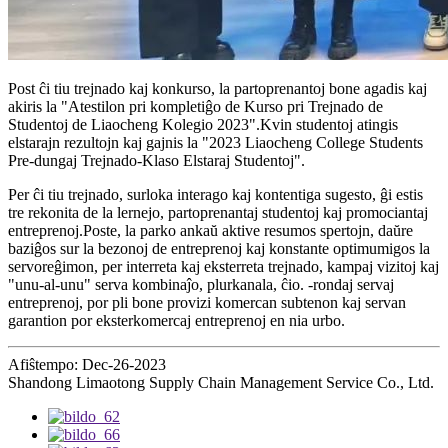
Post ĉi tiu trejnado kaj konkurso, la partoprenantoj bone agadis kaj
akiris la "Atestilon pri kompletiĝo de Kurso pri Trejnado de
Studentoj de Liaocheng Kolegio 2023".Kvin studentoj atingis
elstarajn rezultojn kaj gajnis la "2023 Liaocheng College Students
Pre-dungaj Trejnado-Klaso Elstaraj Studentoj".
Per ĉi tiu trejnado, surloka interago kaj kontentiga sugesto, ĝi estis
tre rekonita de la lernejo, partoprenantaj studentoj kaj promociantaj
entreprenoj.Poste, la parko ankaŭ aktive resumos spertojn, daŭre
baziĝos sur la bezonoj de entreprenoj kaj konstante optimumigos la
servoreĝimon, per interreta kaj eksterreta trejnado, kampaj vizitoj kaj
"unu-al-unu" serva kombinaĵo, plurkanala, ĉio. -rondaj servaj
entreprenoj, por pli bone provizi komercan subtenon kaj servan
garantion por eksterkomercaj entreprenoj en nia urbo.
Afiŝtempo: Dec-26-2023
Shandong Limaotong Supply Chain Management Service Co., Ltd.