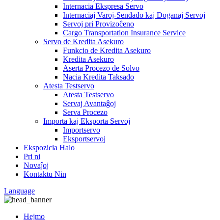
Internacia Ekspresa Servo
Internaciaj Varoj-Sendado kaj Doganaj Servoj
Servoj pri Provizoĉeno
Cargo Transportation Insurance Service
Servo de Kredita Asekuro
Funkcio de Kredita Asekuro
Kredita Asekuro
Aserta Procezo de Solvo
Nacia Kredita Taksado
Atesta Testservo
Atesta Testservo
Servaj Avantaĝoj
Serva Procezo
Importa kaj Eksporta Servoj
Importservo
Eksportservoj
Ekspozicia Halo
Pri ni
Novaĵoj
Kontaktu Nin
Language
Hejmo