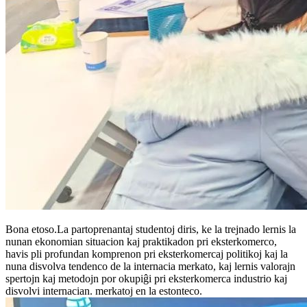
Bona etoso.La partoprenantaj studentoj diris, ke la trejnado lernis la
nunan ekonomian situacion kaj praktikadon pri eksterkomerco,
havis pli profundan komprenon pri eksterkomercaj politikoj kaj la
nuna disvolva tendenco de la internacia merkato, kaj lernis valorajn
spertojn kaj metodojn por okupiĝi pri eksterkomerca industrio kaj
disvolvi internacian. merkatoj en la estonteco.