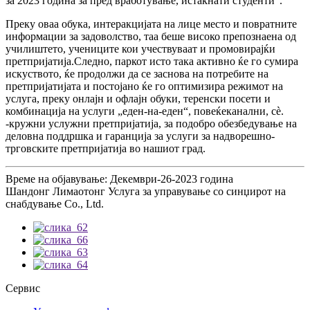
за 2023 година за пред вработување, истакнати студенти“.
Преку оваа обука, интеракцијата на лице место и повратните
информации за задоволство, таа беше високо препознаена од
училиштето, учениците кои учествуваат и промовирајќи
претпријатија.Следно, паркот исто така активно ќе го сумира
искуството, ќе продолжи да се заснова на потребите на
претпријатијата и постојано ќе го оптимизира режимот на
услуга, преку онлајн и офлајн обуки, теренски посети и
комбинација на услуги „еден-на-еден“, повеќеканални, сè.
-кружни услужни претпријатија, за подобро обезбедување на
деловна поддршка и гаранција за услуги за надворешно-
трговските претпријатија во нашиот град.
Време на објавување: Декември-26-2023 година
Шандонг Лимаотонг Услуга за управување со синџирот на
снабдување Co., Ltd.
Сервис