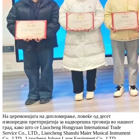
На церемонијата на дипломирање, повеќе од десет
извонредни претпријатија за надворешна трговија во нашиот
град, како што се Liaocheng Hongyuan International Trade
Service Co., LTD., Liaocheng Shanshi Maier Musical Instrument
Co., LTD., Liaocheng Julong Laser Equipment Co., LTD.,