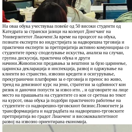
На оваа обука учествуваа повеќе од 50 високи студенти од
Катедрата за странски јазици на колеџот Донгчанг на
Универзитетот Лиаоченг.За време на процесот на обука,
познати експерти во индустријата за надворешна трговија и
практични експерти за претпријатија активно комуницираа со
студентите преку споделување искуства, анализа на случаи,
групна дискусија, практична обука и други
начини.Живописни предавања за вештини за брзо царинење,
царинска декларација и инспекција, развој и одржување на
клиенти во странство, извозни кредити и осигурување,
прекугранични платформи за е-трговија и пренос во живо,
тренд на девизниот курс на јени, стратегии за одбивност кон
ризик и даночни попусти за извоз итн. , и одговорите на лице
место на прашањата на студентите со кои се сретнаа во текот
на курсот, оваа обука ја подобри практичното работење на
студентите со надворешно-трговскиот бизнис.Помогнете ја
трансформацијата и надградбата на надворешно-трговските
претпријатија во градот Лиаоченг и висококвалитетниот
развој на извозно ориентирана економија.