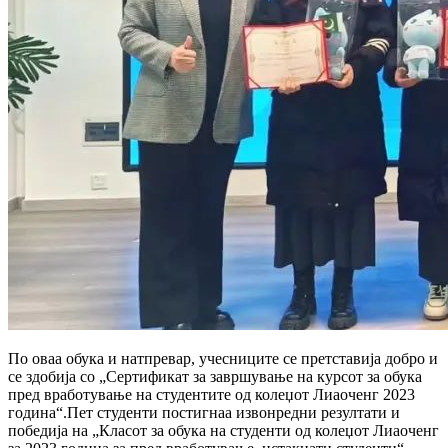
По оваа обука и натпревар, учесниците се претставија добро и
се здобија со „Сертификат за завршување на курсот за обука
пред вработување на студентите од колеџот Лиаоченг 2023
година“.Пет студенти постигнаа извонредни резултати и
победија на „Класот за обука на студенти од колеџот Лиаоченг