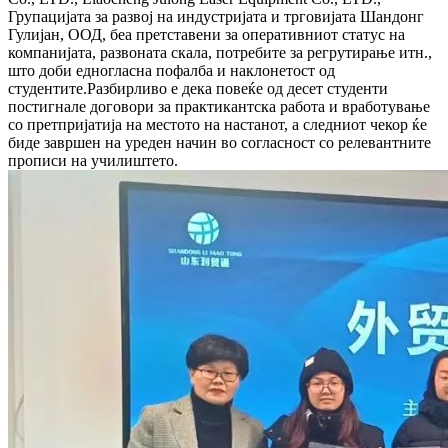
Групацијата за развој на индустријата и трговијата Шандонг
Гулијан, ООД, беа претставени за оперативниот статус на
компанијата, развоната скала, потребите за регрутирање итн.,
што доби едногласна пофалба и наклонетост од
студентите.Разбирливо е дека повеќе од десет студенти
постигнале договори за практикантска работа и вработување
со претпријатија на местото на настанот, а следниот чекор ќе
биде завршен на уреден начин во согласност со релевантните
прописи на училиштето.