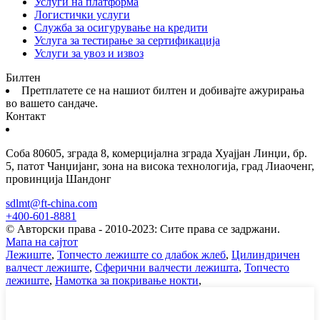
Услуги на платформа
Логистички услуги
Служба за осигурување на кредити
Услуга за тестирање за сертификација
Услуги за увоз и извоз
Билтен
Претплатете се на нашиот билтен и добивајте ажурирања
во вашето сандаче.
Контакт
Соба 80605, зграда 8, комерцијална зграда Хуајјан Линџи, бр.
5, патот Чанџијанг, зона на висока технологија, град Лиаоченг,
провинција Шандонг
sdlmt@ft-china.com
+400-601-8881
© Авторски права - 2010-2023: Сите права се задржани.
Мапа на сајтот
Лежиште
,
Топчесто лежиште со длабок жлеб
,
Цилиндричен
валчест лежиште
,
Сферични валчести лежишта
,
Топчесто
лежиште
,
Намотка за покривање нокти
,