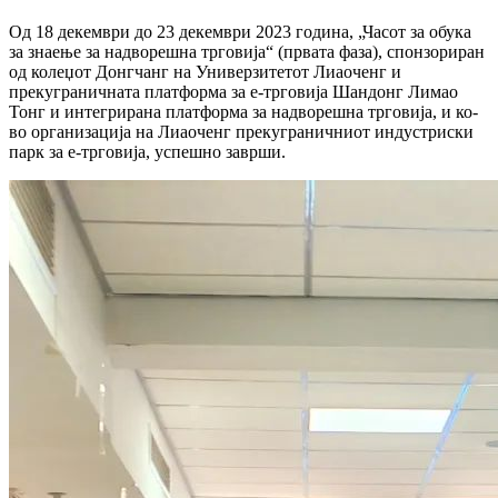
Од 18 декември до 23 декември 2023 година, „Часот за обука
за знаење за надворешна трговија“ (првата фаза), спонзориран
од колеџот Донгчанг на Универзитетот Лиаоченг и
прекуграничната платформа за е-трговија Шандонг Лимао
Тонг и интегрирана платформа за надворешна трговија, и ко-
во организација на Лиаоченг прекуграничниот индустриски
парк за е-трговија, успешно заврши.