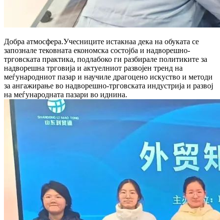
Добра атмосфера.Учесниците истакнаа дека на обуката се
запознале тековната економска состојба и надворешно-
трговската практика, подлабоко ги разбирале политиките за
надворешна трговија и актуелниот развојен тренд на
меѓународниот пазар и научиле драгоцено искуство и методи
за ангажирање во надворешно-трговската индустрија и развој
на меѓународната пазари во иднина.