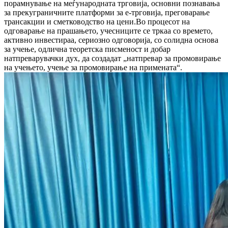
порамнување на меѓународната трговија, основни познавања
за прекуграничните платформи за е-трговија, преговарање
трансакции и сметководство на цени.Во процесот на
одговарање на прашањето, учесниците се тркаа со времето,
активно инвестираа, сериозно одговорија, со солидна основа
за учење, одлична теоретска писменост и добар
натпреварувачки дух, да создадат „натпревар за промовирање
на учењето, учење за промовирање на примената“.