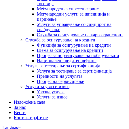
трговија
Меѓународен експресен сервис
Меѓународни услуги за шпедиција и
царинење
Услуги за управување со синџирот на
снабдување
Служба за осигурување на карго транспорт
Служба за осигурување на кредити
Функција за осигурување на кредити
Шема за осигурување на кредити
Процес за порамнување на побарувањата
Национален кредитен рејтинг
Услуга за тестирање за сертификација
Услуга за тестирање за сертификација
Предности на услугата
Процес на сервисирање
Услуги за увоз и извоз
Увозна услуга
Услуги за извоз
Изложбена сала
За нас
Вести
Контактирајте не
Language