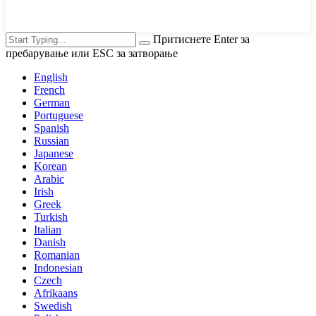
Притиснете Enter за
пребарување или ESC за затворање
English
French
German
Portuguese
Spanish
Russian
Japanese
Korean
Arabic
Irish
Greek
Turkish
Italian
Danish
Romanian
Indonesian
Czech
Afrikaans
Swedish