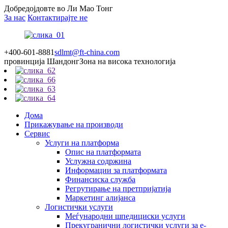
Добредојдовте во Ли Мао Тонг
За нас
Контактирајте не
+400-601-8881
sdlmt@ft-china.com
провинција Шандонг
Зона на висока технологија
Дома
Прикажување на производи
Сервис
Услуги на платформа
Опис на платформата
Услужна содржина
Информации за платформата
Финансиска служба
Регрутирање на претпријатија
Маркетинг алијанса
Логистички услуги
Меѓународни шпедициски услуги
Прекугранични логистички услуги за е-