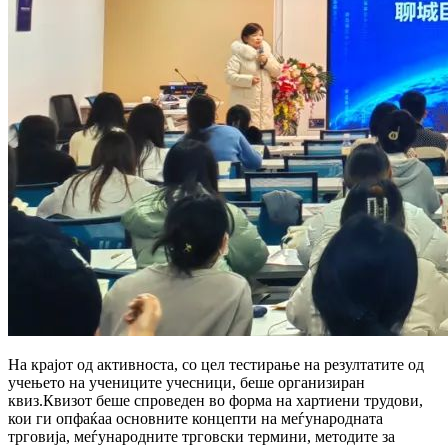
На крајот од активноста, со цел тестирање на резултатите од
учењето на учениците учесници, беше организиран
квиз.Квизот беше спроведен во форма на хартиени трудови,
кои ги опфаќаа основните концепти на меѓународната
трговија, меѓународните трговски термини, методите за