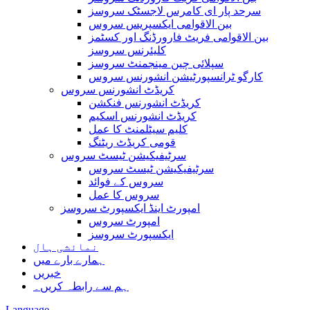
سرحد پار ای کامرس لاجسٹک سروسز
بین الاقوامی ایکسپریس سروس
بین الاقوامی فریٹ فارورڈنگ اور کسٹمز
کلیئرنس سروسز
سپلائی چین مینجمنٹ سروسز
کارگو ٹرانسپورٹیشن انشورنس سروس
کریڈٹ انشورنس سروس
کریڈٹ انشورنس فنکشن
کریڈٹ انشورنس اسکیم
کلیم سیٹلمنٹ کا عمل
قومی کریڈٹ ریٹنگ
سرٹیفیکیشن ٹیسٹ سروس
سرٹیفیکیشن ٹیسٹ سروس
سروس کے فوائد
سروس کا عمل
امپورٹ اینڈ ایکسپورٹ سروسز
امپورٹ سروس
ایکسپورٹ سروسز
نمائشی ہال
ہمارے بارے میں
خبریں
ہم سے رابطہ کریں۔
Language