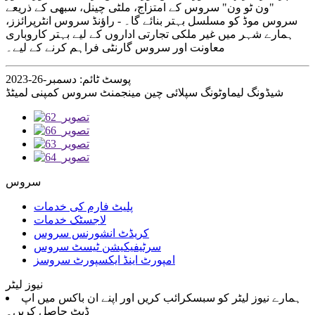
"ون ٹو ون" سروس کے امتزاج، ملٹی چینل، سبھی کے ذریعے
سروس موڈ کو مسلسل بہتر بنائے گا۔ - راؤنڈ سروس انٹرپرائزز،
ہمارے شہر میں غیر ملکی تجارتی اداروں کے لیے بہتر کاروباری
معاونت اور سروس گارنٹی فراہم کرنے کے لیے۔
پوسٹ ٹائم: دسمبر-26-2023
شیڈونگ لیماوٹونگ سپلائی چین مینجمنٹ سروس کمپنی لمیٹڈ
سروس
پلیٹ فارم کی خدمات
لاجسٹک خدمات
کریڈٹ انشورنس سروس
سرٹیفیکیشن ٹیسٹ سروس
امپورٹ اینڈ ایکسپورٹ سروسز
نیوز لیٹر
ہمارے نیوز لیٹر کو سبسکرائب کریں اور اپنے ان باکس میں اپ
ڈیٹ حاصل کریں۔