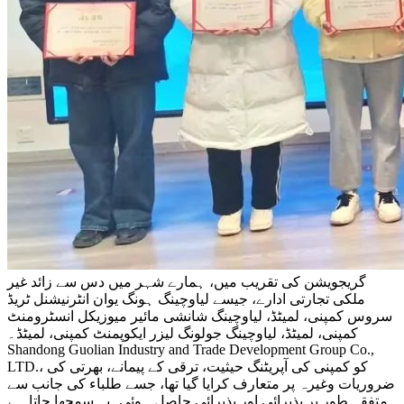
گریجویشن کی تقریب میں، ہمارے شہر میں دس سے زائد غیر
ملکی تجارتی ادارے، جیسے لیاوچینگ ہونگ یوان انٹرنیشنل ٹریڈ
سروس کمپنی، لمیٹڈ، لیاوچینگ شانشی مائیر میوزیکل انسٹرومنٹ
کمپنی، لمیٹڈ، لیاوچینگ جولونگ لیزر ایکوپمنٹ کمپنی، لمیٹڈ۔
Shandong Guolian Industry and Trade Development Group Co.,
LTD.، کو کمپنی کی آپریٹنگ حیثیت، ترقی کے پیمانے، بھرتی کی
ضروریات وغیرہ پر متعارف کرایا گیا تھا، جسے طلباء کی جانب سے
متفقہ طور پر پذیرائی اور پذیرائی حاصل ہوئی۔یہ سمجھا جاتا ہے