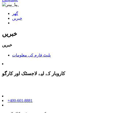
گھر
خبریں
خبریں
خبریں
پلیٹ فارم کی معلومات
کاروبار کے لیے لاجسٹک اور کارگو
+400-601-8881