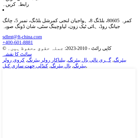
رابطہ کریں۔
کمرہ 80605، بلڈنگ 8، ہواجیان لنجی کمرشل بلڈنگ، نمبر 5، چانگ
جیانگ روڈ، ہائی ٹیک زون، لیاوچینگ سٹی، شان ڈونگ صوبہ
sdlmt@ft-china.com
+400-601-8881
© کاپی رائٹ - 2010-2023: جملہ حقوق محفوظ ہیں۔
سائٹ کا نقشہ
بیئرنگ
,
گہری نالی بال بیئرنگ
,
بیلناکار رولر بیئرنگ
,
کروی رولر
,
بیئرنگ
,
بال بیئرنگ
,
کنڈلی چھت سازی کیل