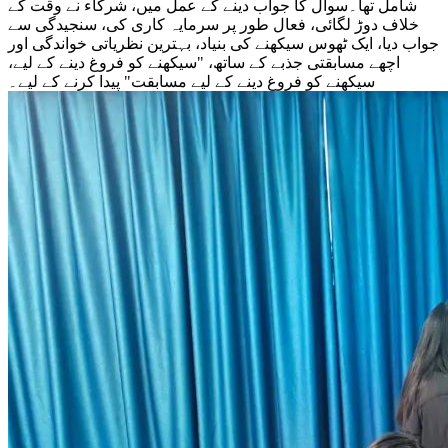
شامل تھا۔سوال کا جواب دینے کے عمل میں، شرکاء نے وقت کے
خلاف دوڑ لگائی، فعال طور پر سرمایہ کاری کی، سنجیدگی سے
جواب دیا، ایک ٹھوس سیکھنے کی بنیاد، بہترین نظریاتی خواندگی اور
اچھے مسابقتی جذبے کے ساتھ، "سیکھنے کو فروغ دینے کے لیے،
سیکھنے کو فروغ دینے کے لیے مسابقت" پیدا کرنے کے لیے۔