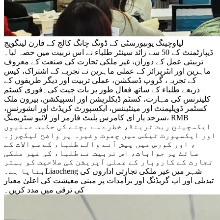
لیاوچینگ یونیورسٹی کے ڈونگ چانگ کالج کے فارن لینگویج
ڈیپارٹمنٹ کے 50 سے زائد سینئر طلباء نے اس تربیت میں حصہ لیا۔
تربیتی عمل کے دوران، غیر ملکی تجارت کی صنعت کے معروف
ماہرین اور انٹرپرائز کے عملی ماہرین نے تجربے کے اشتراک، کیس
کے تجزیہ، گروپ ڈسکشن، عملی تربیت اور دیگر طریقوں کے
ذریعے طلباء کے ساتھ فعال طور پر بات چیت کی۔فوری کسٹم
کلیئرنس کی مہارت، کسٹم ڈیکلریشن اور انسپیکشن، بیرون ملک
کسٹمر ڈویلپمنٹ اور مینٹیننس، ایکسپورٹ کریڈٹ اور انشورنس،
سرحد پار ای کامرس پلیٹ فارمز اور لائیو سٹریمنگ، RMB
ایکسچینج ریٹ ٹرینڈ، خطرے سے بچنے کی حکمت عملیوں
اور ایکسپورٹ ٹیکس میں چھوٹ وغیرہ پر واضح لیکچرز۔
، اور کورس میں پیش آنے والے طلباء کے سوالات کے
سائٹ پر جوابات، اس تربیت نے طلباء کی غیر ملکی
تجارت کے کاروبار کے عملی آپریشن کی صلاحیت کو بہتر
بنایا ہے۔Liaocheng شہر میں غیر ملکی تجارتی اداروں کی
تبدیلی اور اپ گریڈنگ اور برآمدات پر مبنی معیشت کی اعلیٰ معیار
کی ترقی میں مدد کریں۔