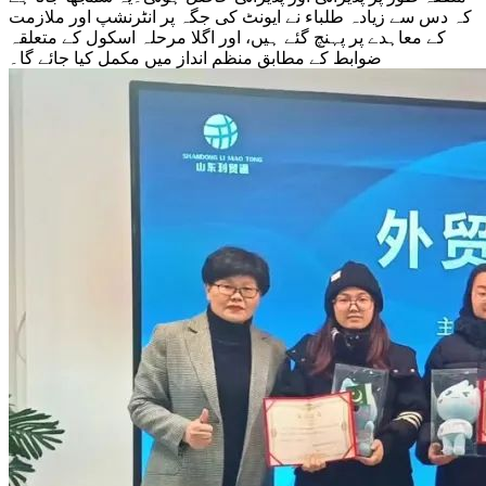
کہ دس سے زیادہ طلباء نے ایونٹ کی جگہ پر انٹرنشپ اور ملازمت
کے معاہدے پر پہنچ گئے ہیں، اور اگلا مرحلہ اسکول کے متعلقہ
ضوابط کے مطابق منظم انداز میں مکمل کیا جائے گا۔