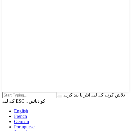
تلاش کرنے کے لیے انٹر یا بند کرنے
کے لیے ESC کو دبائیں۔
English
French
German
Portuguese