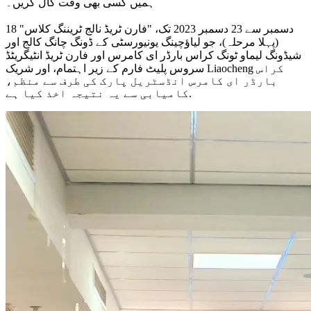
ہمیں کسی بھی وقت کال کریں۔
18 دسمبر سے 23 دسمبر 2023 تک، "فارن ٹریڈ نالج ٹریننگ کلاس"
(پہلا مرحلہ)، جو لیاؤچینگ یونیورسٹی کے ڈونگ چانگ کالج اور
شیڈونگ لیماو ٹونگ کراس بارڈر ای کامرس اور فارن ٹریڈ انٹیگریٹڈ
سروس پلیٹ فارم کے زیر اہتمام، اور شریک Liaocheng کراس
بارڈر ای کامرس انڈسٹریل پارک کی طرف سے منظم،
کامیابی سے یہ نتیجہ اخذ کیا ہے.