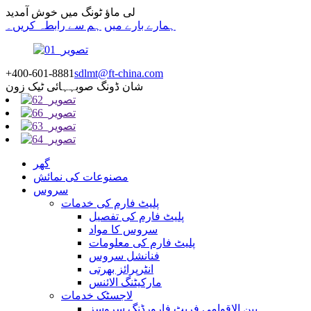
لی ماؤ ٹونگ میں خوش آمدید
ہمارے بارے میں
ہم سے رابطہ کریں۔
+400-601-8881
sdlmt@ft-china.com
شان ڈونگ صوبہ
ہائی ٹیک زون
گھر
مصنوعات کی نمائش
سروس
پلیٹ فارم کی خدمات
پلیٹ فارم کی تفصیل
سروس کا مواد
پلیٹ فارم کی معلومات
فنانشل سروس
انٹرپرائز بھرتی
مارکیٹنگ الائنس
لاجسٹک خدمات
بین الاقوامی فریٹ فارورڈنگ سروسز