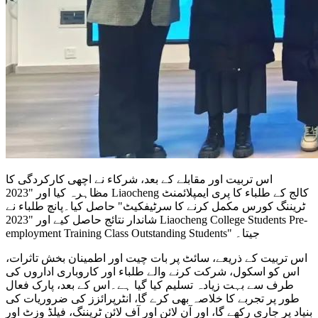
اس تربیت اور مقابلے کے بعد، شرکاء نے اچھی کارکردگی کا
مظاہرہ کیا اور "2023 Liaocheng کالج کے طلباء کا پری ایمپلائمنٹ
ٹریننگ کورس مکمل کرنے کا سرٹیفکیٹ" حاصل کیا۔پانچ طلباء نے
شاندار نتائج حاصل کیے اور "2023 Liaocheng College Students Pre-
employment Training Class Outstanding Students" جیتا۔
اس تربیت کے ذریعے، سائٹ پر بات چیت اور اطمینان بخش تاثرات،
اس کو اسکول، شرکت کرنے والے طلباء اور کاروباری اداروں کی
طرف سے بہت زیادہ تسلیم کیا گیا ہے۔اس کے بعد، پارک فعال
طور پر تجربے کا خلاصہ بھی کرے گا، انٹرپرائزز کی ضروریات کی
بنیاد پر جاری رکھے گا، اور آن لائن اور آف لائن ٹریننگ، فیلڈ وزٹ اور