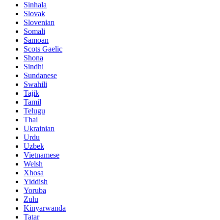
Sinhala
Slovak
Slovenian
Somali
Samoan
Scots Gaelic
Shona
Sindhi
Sundanese
Swahili
Tajik
Tamil
Telugu
Thai
Ukrainian
Urdu
Uzbek
Vietnamese
Welsh
Xhosa
Yiddish
Yoruba
Zulu
Kinyarwanda
Tatar