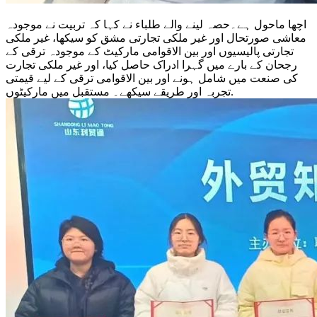
اچھا ماحول ہے۔حصہ لینے والے طلباء نے کہا کہ تربیت نے موجودہ
معاشی صورتحال اور غیر ملکی تجارتی مشق کو سیکھا، غیر ملکی
تجارتی پالیسیوں اور بین الاقوامی مارکیٹ کے موجودہ ترقی کے
رجحان کے بارے میں گہرا ادراک حاصل کیا، اور غیر ملکی تجارت
کی صنعت میں شامل ہونے اور بین الاقوامی ترقی کے لیے قیمتی
تجربہ اور طریقے سیکھے۔ مستقبل میں مارکیٹوں.