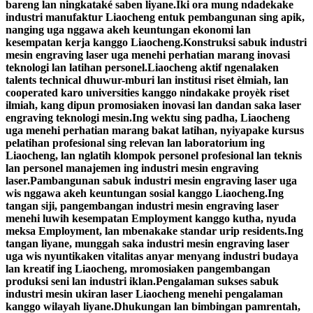
bareng lan ningkataké saben liyane.Iki ora mung ndadekake
industri manufaktur Liaocheng entuk pembangunan sing apik,
nanging uga nggawa akeh keuntungan ekonomi lan
kesempatan kerja kanggo Liaocheng.Konstruksi sabuk industri
mesin engraving laser uga menehi perhatian marang inovasi
teknologi lan latihan personel.Liaocheng aktif ngenalaken
talents technical dhuwur-mburi lan institusi riset èlmiah, lan
cooperated karo universities kanggo nindakake proyèk riset
ilmiah, kang dipun promosiaken inovasi lan dandan saka laser
engraving teknologi mesin.Ing wektu sing padha, Liaocheng
uga menehi perhatian marang bakat latihan, nyiyapake kursus
pelatihan profesional sing relevan lan laboratorium ing
Liaocheng, lan nglatih klompok personel profesional lan teknis
lan personel manajemen ing industri mesin engraving
laser.Pambangunan sabuk industri mesin engraving laser uga
wis nggawa akeh keuntungan sosial kanggo Liaocheng.Ing
tangan siji, pangembangan industri mesin engraving laser
menehi luwih kesempatan Employment kanggo kutha, nyuda
meksa Employment, lan mbenakake standar urip residents.Ing
tangan liyane, munggah saka industri mesin engraving laser
uga wis nyuntikaken vitalitas anyar menyang industri budaya
lan kreatif ing Liaocheng, mromosiaken pangembangan
produksi seni lan industri iklan.Pengalaman sukses sabuk
industri mesin ukiran laser Liaocheng menehi pengalaman
kanggo wilayah liyane.Dhukungan lan bimbingan pamrentah,