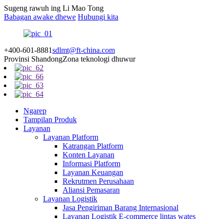
Sugeng rawuh ing Li Mao Tong
Babagan awake dhewe
Hubungi kita
+400-601-8881
sdlmt@ft-china.com
Provinsi Shandong
Zona teknologi dhuwur
Ngarep
Tampilan Produk
Layanan
Layanan Platform
Katrangan Platform
Konten Layanan
Informasi Platform
Layanan Keuangan
Rekrutmen Perusahaan
Aliansi Pemasaran
Layanan Logistik
Jasa Pengiriman Barang Internasional
Layanan Logistik E-commerce lintas wates