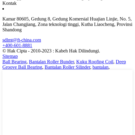
Kontak
Kamar 80605, Gedung 8, Gedung Komersial Huajian Linjie, No. 5,
Jalan Changjiang, Zona teknologi tinggi, Kutha Liaocheng, Provinsi
Shandong
sdlmt@ft-china.com
+400-601-8881
© Hak Cipta - 2010-2023 : Kabeh Hak Dilindungi.
Sitemap
Ball Bearing
,
Bantalan Roller Bunder
,
Kuku Roofing Coil
,
Deep
Groove Ball Bearing
,
Bantalan Roller Silinder
,
bantalan
,