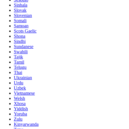
Sinhala
Slovak
Slovenian
Somali
Samoan
Scots Gaelic
Shona
Sindhi
Sundanese
Swahili
Tajik
Tamil
Telugu
Thai
Ukrainian
Urdu
Uzbek
Vietnamese
Welsh
Xhosa
Yiddish
Yoruba
Zulu
Kinyarwanda