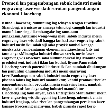
Promosi lan pangembangan sabuk industri mesin
engraving laser wis dadi sorotan pangembangan
ekonomi Liaocheng.
Kutha Liaocheng, dumunung ing wilayah tengah Provinsi
Shandong, wis misuwur amarga teknologi canggih lan industri
manufaktur sing dikembangake ing taun-taun
pungkasan.Antarane wong-wong mau, sabuk industri mesin
engraving laser wis dadi bangga kutha.Laser engraving sabuk
industri mesin iku salah siji saka proyèk tombol kanggo
ningkataké pembangunan ekonomi ing Liaocheng City ing
taun anyar.Minangka industri dhuwur-tech, mesin laser
engraving wis sawetara saka sudhut aplikasi ing Manufaktur,
produksi seni, industri iklan lan kothak liyane.Pamrentah
Liaocheng weruh potensial industri iki lan nambah dhukungan
lan panuntun dhumateng industri mesin engraving
laser.Pambangunan sabuk industri mesin engraving laser
pisanan fokus ing industri manufaktur, kanthi promosi riset lan
pangembangan lan produksi mesin engraving laser, nambah
tingkat teknis lan daya saing industri manufaktur
Liaocheng.Ing taun anyar, akeh Enterprises Manufaktur mesin
laser engraving wis dienggoni ing Liaocheng, mbentuk chain
industri lengkap, saka riset lan pangembangan peralatan laser
kanggo Processing engraving, kabeh pranala rapet kerjo