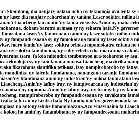
in'i Shandong, dia nanjary nalaza noho ny teknolojia avo lenta sy
amin'ny laser dia nanjary reharehan'ny tanàna.Laser sokitra milina
'i Liaocheng tao anatin'ny taona vitsivitsy.Amin'ny maha-teknol
karana, dokam-barotra orinasa sy ny sehatra hafa.Ny governeman
fanoratana laser.Ny fanorenana tamin'ny laser sokitra milina ind
ny fampandrosoana sy ny famokarana tamin'ny laser sokitra mili
vitsy, maro tamin'ny laser sokitra orinasa mpamokatra entana no
ana ny sokitra fanodinana, ny rohy rehetra dia miara-miasa akaik
oarana tsara, fa koa mitondra tombontsoa ara-toekarena sy asa h
ra-teknolojia sy ny fanofanana mpiasa.Liaocheng mavitrika nampidi
raka fikarohana siantifika tetikasa, izay nampiroborobo ny fanava
 dia mandinika ny talenta fanofanana, nanangana taranja fanofan
asan'ny fitantanana amin'ny indostrian'ny milina fanoratana lase
i Liaocheng.Amin'ny lafiny iray, ny fampivoarana ny indostrian'n
-piainan'ny mponina.Amin'ny lafiny iray, ny firongatry ny tamin'
Liaocheng, mampiroborobo ny fampandrosoana ny zavakanto famo
 traikefa ho an'ny faritra hafa.Ny fanohanan'ny governemanta sy 
 mpiasa no antony lehibe hahombiazana.Azo vinavinaina fa Liaochen
ibe kokoa ho amin'ny fanambinana sy ny fampandrosoana maharitr