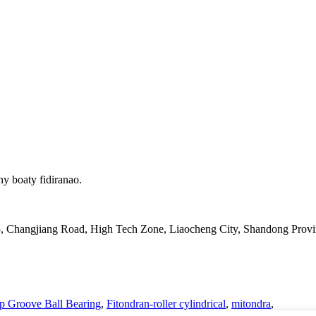
y boaty fidiranao.
5, Changjiang Road, High Tech Zone, Liaocheng City, Shandong Prov
p Groove Ball Bearing
,
Fitondran-roller cylindrical
,
mitondra
,