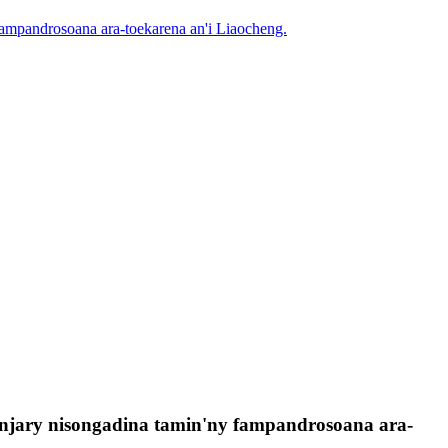
fampandrosoana ara-toekarena an'i Liaocheng.
nanjary nisongadina tamin'ny fampandrosoana ara-