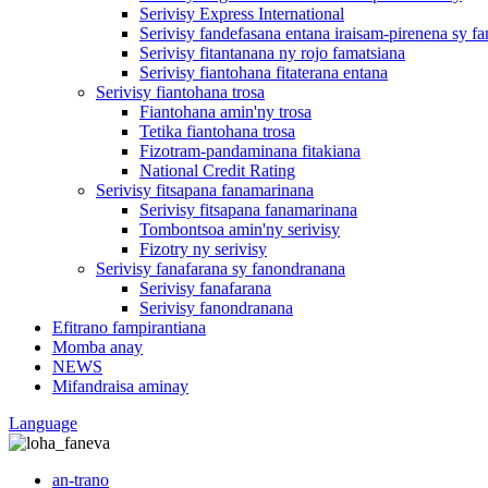
Serivisy Express International
Serivisy fandefasana entana iraisam-pirenena sy f
Serivisy fitantanana ny rojo famatsiana
Serivisy fiantohana fitaterana entana
Serivisy fiantohana trosa
Fiantohana amin'ny trosa
Tetika fiantohana trosa
Fizotram-pandaminana fitakiana
National Credit Rating
Serivisy fitsapana fanamarinana
Serivisy fitsapana fanamarinana
Tombontsoa amin'ny serivisy
Fizotry ny serivisy
Serivisy fanafarana sy fanondranana
Serivisy fanafarana
Serivisy fanondranana
Efitrano fampirantiana
Momba anay
NEWS
Mifandraisa aminay
Language
an-trano