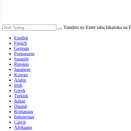
Tsindrio ny Enter raha hikaroka na
English
French
German
Portuguese
Spanish
Russian
Japanese
Korean
Arabic
Irish
Greek
Turkish
Italian
Danish
Romanian
Indonesian
Czech
Afrikaans