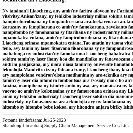
Ny tanànan'i Liaocheng, any amin'ny faritra afovoan'ny Faritan
vitsivitsy.Anisan'izany, ny fehikibo indostrialy milina sokitra t
hampiroboroboana ny fampandrosoana ara-toekarena ao an-tanànan
karazany ny fampiharana eo amin'ny famokarana, zavakanto famo
nampitombo ny fanohanana sy fitarihana ny indostrian'ny milina 
mpamokatra entana, amin'ny fampiroboroboana ny fikarohana sy 
Liaocheng orinasa mpamokatra entana.Tao anatin'ny taona vitsi
feno, avy tamin'ny laser fitaovana fikarohana sy ny fampandroso
mahatonga ny indostrian'ny famokarana Liaocheng hahatratra fiv
sokitra tamin'ny laser ihany koa dia mandinika ny fanavaozana a
andrim-panjakana, ary niara-niasa tamin'ny oniversite hanatante
teknolojia.Mandritra izany fotoana izany, Liaocheng ihany koa
ary nampiofana vondron'olona matihanina sy ara-teknika ary mpi
tamin'ny laser dia nitondra tombontsoa ara-tsosialy maro ho an'
tanàna, mampihena ny tsindry amin'ny asa, ary manatsara ny fari
vaovao ao amin'ny kolontsaina sy ny famoronana orinasa any 
amin'ny fehikibo indostrialy Liaocheng laser sokitra dia manome
indostrialy, ny fanavaozana ara-teknolojia ary ny fanofanana ny
hitombo sy hitombo bebe kokoa, ary hitondra anjara biriky leh
Fotoana fandefasana: Jul-25-2023
Shandong Limaotong Supply Chain Management Service Co., Ltd.