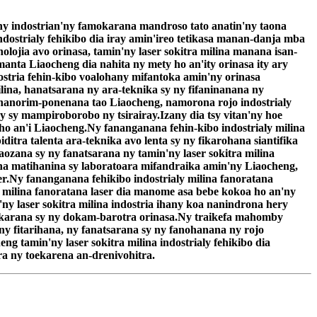
 ny indostrian'ny famokarana mandroso tato anatin'ny taona
 indostrialy fehikibo dia iray amin'ireo tetikasa manan-danja mba
ojia avo orinasa, tamin'ny laser sokitra milina manana isan-
ta Liaocheng dia nahita ny mety ho an'ity orinasa ity ary
ostria fehin-kibo voalohany mifantoka amin'ny orinasa
na, hanatsarana ny ara-teknika sy ny fifaninanana ny
 nanorim-ponenana tao Liaocheng, namorona rojo indostrialy
y sy mampiroborobo ny tsirairay.Izany dia tsy vitan'ny hoe
o an'i Liaocheng.Ny fananganana fehin-kibo indostrialy milina
tra talenta ara-teknika avo lenta sy ny fikarohana siantifika
ozana sy ny fanatsarana ny tamin'ny laser sokitra milina
ana matihanina sy laboratoara mifandraika amin'ny Liaocheng,
r.Ny fananganana fehikibo indostrialy milina fanoratana
y milina fanoratana laser dia manome asa bebe kokoa ho an'ny
ny laser sokitra milina indostria ihany koa nanindrona hery
karana sy ny dokam-barotra orinasa.Ny traikefa mahomby
ny fitarihana, ny fanatsarana sy ny fanohanana ny rojo
g tamin'ny laser sokitra milina indostrialy fehikibo dia
a ny toekarena an-drenivohitra.