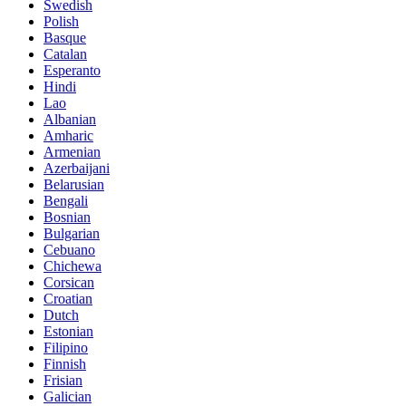
Swedish
Polish
Basque
Catalan
Esperanto
Hindi
Lao
Albanian
Amharic
Armenian
Azerbaijani
Belarusian
Bengali
Bosnian
Bulgarian
Cebuano
Chichewa
Corsican
Croatian
Dutch
Estonian
Filipino
Finnish
Frisian
Galician