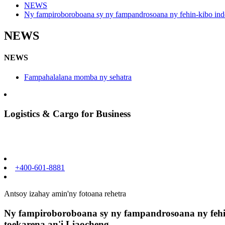
NEWS
Ny fampiroboroboana sy ny fampandrosoana ny fehin-kibo indost
NEWS
NEWS
Fampahalalana momba ny sehatra
Logistics & Cargo for Business
+400-601-8881
Antsoy izahay amin'ny fotoana rehetra
Ny fampiroboroboana sy ny fampandrosoana ny fehin-
toekarena an'i Liaocheng.