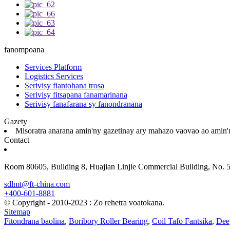
fanompoana
Services Platform
Logistics Services
Serivisy fiantohana trosa
Serivisy fitsapana fanamarinana
Serivisy fanafarana sy fanondranana
Gazety
Misoratra anarana amin'ny gazetinay ary mahazo vaovao ao amin'n
Contact
Room 80605, Building 8, Huajian Linjie Commercial Building, No. 
sdlmt@ft-china.com
+400-601-8881
© Copyright - 2010-2023 : Zo rehetra voatokana.
Sitemap
Fitondrana baolina
,
Boribory Roller Bearing
,
Coil Tafo Fantsika
,
Dee