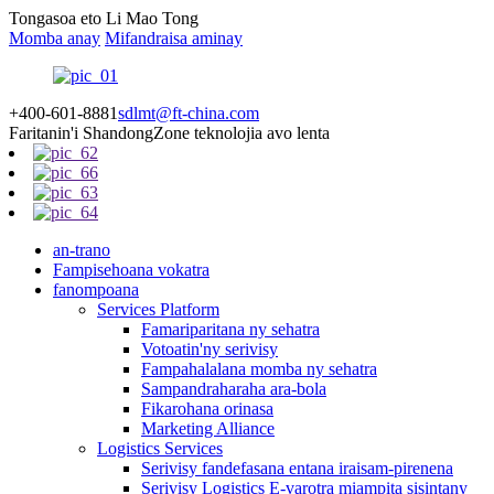
Tongasoa eto Li Mao Tong
Momba anay
Mifandraisa aminay
+400-601-8881
sdlmt@ft-china.com
Faritanin'i Shandong
Zone teknolojia avo lenta
an-trano
Fampisehoana vokatra
fanompoana
Services Platform
Famariparitana ny sehatra
Votoatin'ny serivisy
Fampahalalana momba ny sehatra
Sampandraharaha ara-bola
Fikarohana orinasa
Marketing Alliance
Logistics Services
Serivisy fandefasana entana iraisam-pirenena
Serivisy Logistics E-varotra miampita sisintany