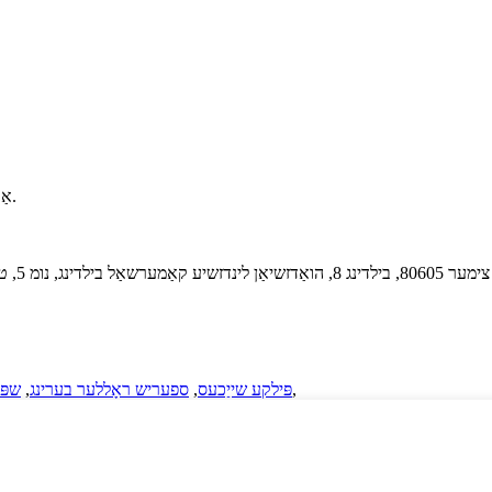
אַבאָנירן צו אונדזער נוזלעטער און באַקומען דערהייַנטיקן אין דיין ינבאָקס.
צימער 80605, בילדינג 8, הואַדזשיאַן לינדזשיע קאַמערשאַל בילדינג, נומ 5, טשאַנגדזשיאַנג ראָוד, הויך טעק זאָנע, ליאַאָטשענג סיטי, שאַנדאָנג פּראַווינס
,
פּילקע שייַכעס
,
ספעריש ראָללער בערינג
,
שפּו