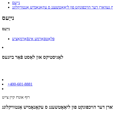
נייַעס
איז געווארן דער הויכפּונקט פון ליאַאָטשענג ס עקאָנאָמיש אַנטוויקלונג
נייַעס
נייַעס
פּלאַטפאָרמע אינפֿאָרמאַציע
לאָגיסטיקס און לאַסט פֿאַר ביזנעס
+400-601-8881
רוף אונדז קיין צייט
ווארן דער הויכפּונקט פון ליאַאָטשענג ס עקאָנאָמיש אַנטוויקלונג