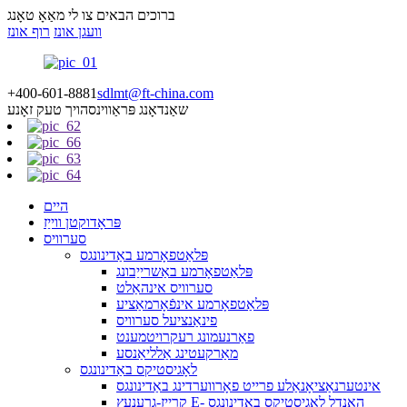
ברוכים הבאים צו לי מאַאָ טאָנג
וועגן אונז
רוף אונז
+400-601-8881
sdlmt@ft-china.com
שאַנדאָנג פּראַווינס
הויך טעק זאָנע
היים
פּראָדוקטן ווייַז
סערוויס
פּלאַטפאָרמע באַדינונגס
פּלאַטפאָרמע באַשרייַבונג
סערוויס אינהאַלט
פּלאַטפאָרמע אינפֿאָרמאַציע
פינאַנציעל סערוויס
פאַרנעמונג רעקרויטמענט
מאַרקעטינג אַלליאַנסע
לאָגיסטיקס באַדינונגס
אינטערנאַציאָנאַלע פרייט פאָרווערדינג באַדינונגס
קרייַז-גרענעץ E- האַנדל לאָגיסטיקס באַדינונגס