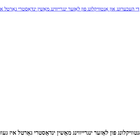
די העכערונג און אַנטוויקלונג פון לאַזער ינגרייווינג מאַשין ינדאַסטרי גאַרטל 
טוויקלונג פון לאַזער ינגרייווינג מאַשין ינדאַסטרי גאַרטל איז גע