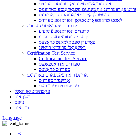
אינטערנאַציאָנאַלע עקספּרעסס סערוויס
רייט פאָרווערדינג און מינהגים קלעאַראַנסע באַדינונגס
צושטעלן קייט מאַנאַגעמענט באַדינונגס
לאַסט טראַנספּאָרטאַטיאָן ינסוראַנסע סערוויס
קרעדיט ינסוראַנסע סערוויס
קרעדיט ינסוראַנסע פֿונקציע
קרעדיט ינסוראַנסע סכעמע
פאָדערן סעטאַלמאַנט פּראָצעס
נאַשאַנאַל קרעדיט רייטינג
Certification Test Service
Certification Test Service
סערוויס אַדוואַנטאַגעס
סערוויס פּראָצעס
אַרייַנפיר און עקספּאָרט באַדינונגס
אַרייַנפיר סערוויס
עקספּאָרט סערוויסעס
עקסהיביטיאָן האַלל
וועגן אונז
נייַעס
רוף אונז
Language
היים