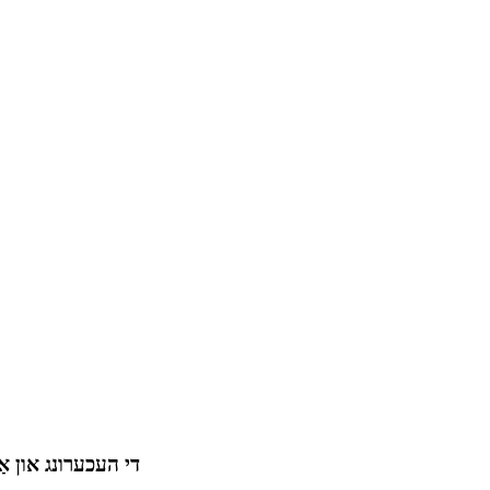
די העכערונג און אַנ