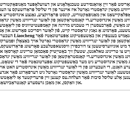
יווינג מאַשין ינדאַסטרי גאַרטל איז איינער פון די שליסל פּראַדזשעקס צו העכער
אַפּלאַקיישאַנז אין מאַנופאַקטורינג, קונסט פּראָדוקציע, גאַנצע אינדוסטריע
יווינג מאַשין אינדוסטריע.די קאַנסטראַקשאַן פון לאַזער ינגרייווינג מאַשין י
רייווינג מאַשין, פֿאַרבעסערן די טעכניש מדרגה און קאַמפּעטיטיווניס פון ליאַא
נג, פאָרמינג אַ גאַנץ ינדאַסטרי קייט, פֿון לאַזער ויסריכט פאָרשונג און אַנטווי
העכערן יעדער אנדערע
מיט אוניווערסיטעטן צו דורכפירן וויסנשאפטלעכע פאָרשונג פּראַדזשעקס, וואָ
ווינג מאַשין אינדוסטריע.די קאַנסטראַקשאַן פון לאַזער ינגרייווינג מאַשין י
יווינג מאַשין אינדוסטריע גיט מער באַשעפטיקונג אַפּערטונאַטיז פֿאַר די שטאָט
ט, די העכערונג פון די לאַזער ינגרייווינג מאַשין אינדוסטריע האט אויך ינדזשעקטיד נייַ ווייטאַלאַט
טשענג לאַזער ינגרייווינג מאַשין ינדאַסטרי גאַרטל גיט דערפאַרונג פֿאַר אנדע
ען אַלע שליסל סיבות פֿאַר הצלחה.עס קענען זיין פּרעדיקטעד אַז ליאַאָטשענג 
און וואַקסן, און מאַכן גרעסערע קאַנטראַביושאַנז צו די וווילטאָג און סאַסטיינאַבאַל אַנטוויקלונג פון די שטאָטיש עקאנאמיע.