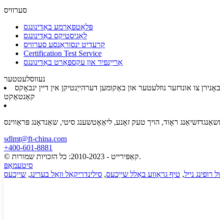
סערוויס
פּלאַטפאָרמע באַדינונגס
לאָגיסטיקס באַדינונגס
קרעדיט ינסוראַנסע סערוויס
Certification Test Service
אַרייַנפיר און עקספּאָרט באַדינונגס
נעווסלעטטער
קאָנטאַקט
sdlmt@ft-china.com
+400-601-8881
© קאַפּירייט - 2010-2023: כל הזכויות שמורות.
סיטעמאַפּ
ל רופינג נייל
,
טיף גראָווע באַלל שייַכעס
,
סילינדריקאַל וואַל בערינג
,
שייַכעס