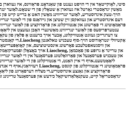
מאַשין ינדאַסטרי גאַרטל איז געווארן אַ שטאָלץ פון די שטאָט.לאַזער ינגרי
הויך-טעק אינדוסטריע, לאַזער ינגרייווינג מאַשין האט אַ ברייט קייט פון 
דעם אינדוסטריע און געוואקסן זייַן שטיצן און גיידאַנס פון די לאַזער ינגרי
פּראַמאָוטינג די פאָרשונג און אַנטוויקלונג און פּראָדוקציע פון ​​לאַזער ינג
ענטערפּריסעס פון לאַזער ינגרייווינג מאַשינערי האָבן געזעצט אין ליאַאָטשע
און וויסנשאפטלעכע פאָרשונג אינסטיטוציעס, און קאָואַפּערייטאַד 
און טעכניש פּערסאַנעל און פאַרוואַלטונג פּערסאַנעל אין די לאַזער ינגריי
ליאַאָטשענג.אויף די איין האַנט, די אַנטוויקלונג פון די לאַזער ינגרי
רעזידאַנץ.אויף די אנדערע האַנ
פּראָדוקציע און גאַנצע אינדוסטריע.די מצליח דערפאַרונג פון ליאַאָ
ינדאַסטריאַל קייט, טעקנאַלאַדזשיקאַל כידעש און פּערסאַנעל טריינינג זענ