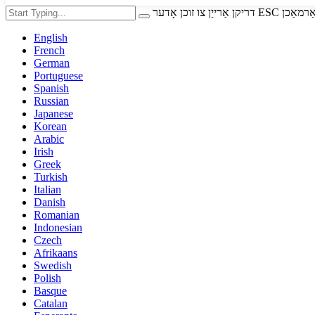
 זוכן אָדער ESC צו פאַרמאַכן
English
French
German
Portuguese
Spanish
Russian
Japanese
Korean
Arabic
Irish
Greek
Turkish
Italian
Danish
Romanian
Indonesian
Czech
Afrikaans
Swedish
Polish
Basque
Catalan