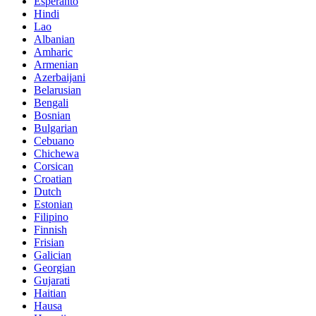
Esperanto
Hindi
Lao
Albanian
Amharic
Armenian
Azerbaijani
Belarusian
Bengali
Bosnian
Bulgarian
Cebuano
Chichewa
Corsican
Croatian
Dutch
Estonian
Filipino
Finnish
Frisian
Galician
Georgian
Gujarati
Haitian
Hausa