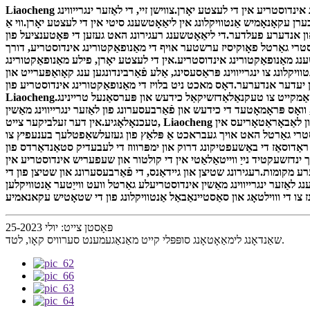
Liaocheng סיטי, לאָוקייטאַד אין די הויפט געגנט פון שאַנדאָנג פּראַווינס, איז געווארן באַרימט פֿאַר זייַן אַוואַנסירטע טעכנאָלאָגיע און דעוועלאָפּעד מאַנופאַקטורינג אינדוסטריע אין די לעצטע יאָרן.צווישן זיי, די לאַזער ינגרייווינג
ן עקאָנאָמיש אַנטוויקלונג אין ליאַאָטשענג סיטי אין די לעצטע יאָרן.ווי אַ
 און אנדערע פעלדער.די ליאַאָטשענג רעגירונג האט געזען די פּאָטענציעל פון
נדאַסטרי גאַרטל פאָוקיסיז ערשטער אויף די מאַנופאַקטורינג אינדוסטריע, דורך
ָטשענג מאַנופאַקטורינג אינדוסטריע.אין די לעצטע יאָרן, פילע מאַנופאַקטורינג
קלונג צו ינגרייווינג פּראַסעסינג, אַלע פֿאַרבינדונגען ענג קאָואַפּערייט און
ר.דאָס מאכט ניט בלויז די מאַנופאַקטורינג אינדוסטריע פון ​​Liaocheng צו דערגרייכן געזונט אַנטוויקלונג, אָבער אויך ברענגט אַ פּלאַץ פון עקאָנאָמיש בענעפיץ און באַשעפטיקונג אַפּערטונאַטיז פֿאַר
Liaocheng.די קאַנסטראַקשאַן פון לאַזער ינגרייווינג מאַשין ינדאַסטרי גאַרטל אויך באַצאָלן ופמערקזאַמקייט צו טעקנאַלאַדזשיקאַל כידעש און פּערסאַנעל טריינינג.Liaocheng אַקטיוולי ינטראָודוסט הויך-סוף טעכניש טאלאנטן
ס פּראָמאָטעד די כידעש און פֿאַרבעסערונג פון לאַזער ינגרייווינג מאַשין
טעכנאָלאָגיע.אין דער זעלביקער צייט, Liaocheng אויך באַצאָלן ופמערקזאַמקייט צו טריינינג טאלאנטן, שטעלן זיך באַטייַטיק פאַכמאַן טריינינג קאָרסאַז און לאַבאָראַטאָריעס אין Liaocheng, און טריינד אַ גרופּע פון ​​פאַכמאַן
נדאַסטרי גאַרטל האט אויך געבראכט אַ פּלאַץ פון געזעלשאַפטלעך בענעפיץ צו
, ראַדוסאַז די באַשעפטיקונג דרוק און ימפּרוווז די לעבעדיק סטאַנדאַרדס פון
י אין די קולטור און שעפעריש אינדוסטריע אין Liaocheng, פּראַמאָוטינג די אַנטוויקלונג פון קונסט
רע מקומות.רעגירונג שטיצן און גיידאַנס, די פֿאַרבעסערונג און שטיצן פון די
לאַזער ינגרייווינג מאַשין אינדוסטריעלע גאַרטל וועט ווייַטער אַנטוויקלען
פּאָסטן צייט: יולי 25-2023
שאַנדאָנג לימאַאָטאָנג סופּפּלי קייט מאַנאַגעמענט סערוויס קאָו, לטד.