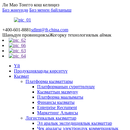
Ли Мао Тонгго кош келиңиз
Биз жөнүндө
Биз менен байланыш
+400-601-8881
sdlmt@ft-china.com
Шаньдун провинциясы
Жогорку технологиялык аймак
Үй
Продукцияларды көрсөтүү
Кызмат
Платформа кызматтары
Платформанын сүрөттөлүшү
Кызматтын мазмуну
Платформа маалыматы
Финансы кызматы
Enterprise Recrument
Маркетинг Альянсы
Логистикалык кызматтар
Эл аралык экспедициялык кызматтар
Чек арадагы электрондук коммерциялык