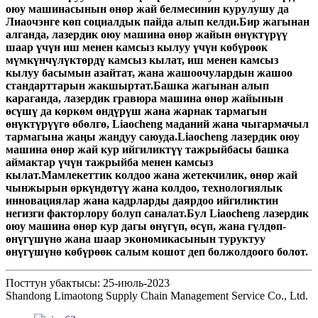
оюу машинасынын өнөр жай белмесинин курулушу да
Лиаочэнге көп социалдык пайда алып келди.Бир жагынан
алганда, лазердик оюу машина өнөр жайын өнүктүрүү
шаар үчүн иш менен камсыз кылуу үчүн көбүрөөк
мүмкүнчүлүктөрдү камсыз кылат, иш менен камсыз
кылуу басымын азайтат, жана жашоочулардын жашоо
стандарттарын жакшыртат.Башка жагынан алып
караганда, лазердик гравюра машина өнөр жайынын
өсүшү да көркөм өндүрүш жана жарнак тармагын
өнүктүрүүгө өбөлгө, Liaocheng маданий жана чыгармачыл
тармагына жаңы жандуу саюуда.Liaocheng лазердик оюу
машина өнөр жай кур ийгиликтүү тажрыйбасы башка
аймактар ​​үчүн тажрыйба менен камсыз
кылат.Мамлекеттик колдоо жана жетекчилик, өнөр жай
чынжырын өркүндөтүү жана колдоо, технологиялык
инновациялар жана кадрларды даярдоо ийгиликтин
негизги факторлору болуп саналат.Бул Liaocheng лазердик
оюу машина өнөр кур дагы өнүгүп, өсүп, жана гүлдөп-
өнүгүшүнө жана шаар экономикасынын туруктуу
өнүгүшүнө көбүрөөк салым кошот деп болжолдоого болот.
Посттун убактысы: 25-июль-2023
Shandong Limaotong Supply Chain Management Service Co., Ltd.