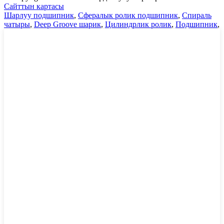
Сайттын картасы
Шарлуу подшипник
,
Сфералык ролик подшипник
,
Спираль
чатыры
,
Deep Groove шарик
,
Цилиндрлик ролик
,
Подшипник
,