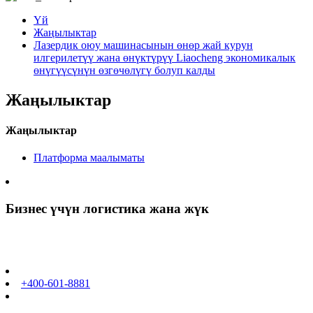
Үй
Жаңылыктар
Лазердик оюу машинасынын өнөр жай курун
илгерилетүү жана өнүктүрүү Liaocheng экономикалык
өнүгүүсүнүн өзгөчөлүгү болуп калды
Жаңылыктар
Жаңылыктар
Платформа маалыматы
Бизнес үчүн логистика жана жүк
+400-601-8881