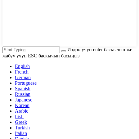
Издөө үчүн enter баскычын же
жабуу үчүн ESC баскычын басыңыз
English
French
German
Portuguese
Spanish
Russian
Japanese
Korean
Arabic
Irish
Greek
Turkish
Italian
Danish