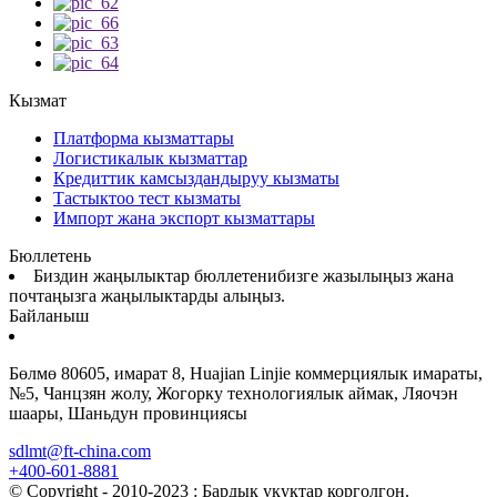
Кызмат
Платформа кызматтары
Логистикалык кызматтар
Кредиттик камсыздандыруу кызматы
Тастыктоо тест кызматы
Импорт жана экспорт кызматтары
Бюллетень
Биздин жаңылыктар бюллетенибизге жазылыңыз жана
почтаңызга жаңылыктарды алыңыз.
Байланыш
Бөлмө 80605, имарат 8, Huajian Linjie коммерциялык имараты,
№5, Чанцзян жолу, Жогорку технологиялык аймак, Ляочэн
шаары, Шаньдун провинциясы
sdlmt@ft-china.com
+400-601-8881
© Copyright - 2010-2023 : Бардык укуктар корголгон.