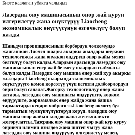
Бизге каалаган убакта чалыңыз
Лазердик оюу машинасынын өнөр жай курун
илгерилетүү жана өнүктүрүү Liaocheng
экономикалык өнүгүүсүнүн өзгөчөлүгү болуп
калды
Шаньдун провинциясынын борбордук чөлкөмүндө
жайгашкан Ляочэн шаары акыркы жылдары өнүккөн
технологиясы жана өнүккөн өндүрүш өнөр жайы менен
белгилүү болуп калды.Алардын арасында лазердик оюу
машинасынын енер жай белмесу шаардын сыймыгы
болуп калды.Лазердик оюу машина өнөр жай кур акыркы
жылдары Liaocheng шаарында экономикалык
өнүктүрүүгө көмөк көрсөтүү үчүн негизги долбоорлордун
бири болуп саналат.Жогорку технологиялуу өнөр жайы
катары, лазердик оюу машинасы өндүрүштө, көркөм
өндүрүштө, жарнамалык өнөр жайда жана башка
тармактарда кеңири чөйрөгө ээ.Liaocheng өкмөтү бул
тармактын мүмкүнчүлүктөрүн көрүп, лазердик оюу
машина өнөр жайын колдоо жана жетекчиликти
жогорулатты.Лазердик оюу машина өнөр жай кур куруу
биринчи илимий-изилдөө жана иштеп чыгуу жана
лазердик оюу машина өндүрүүнү илгерилетүү менен,