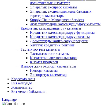
логистикалык кызматтар
Эл аралык экспресс кызматы
Эл аралык экспедиция жана бажылык
тариздөө кызматтары
Supply Chain Management Services
Жүк ташууларды камсыздандыруу кызматы
Кредиттик камсыздандыруу кызматы
Кредиттик камсыздандыруу функциясы
Кредиттик камсыздандыруу схемасы
Дооматтарды жөнгө салуу процесси
Улуттук кредиттик рейтинг
Тастыктоо тест кызматы
Тастыктоо тест кызматы
Кызматтын артыкчылыктары
Кызмат процесси
Импорт жана экспорт кызматтары
Импорт кызматы
Экспорттук кызматтар
Көргөзмө залы
Биз жөнүндө
Жаңылыктар
Биз менен байланыш
Language