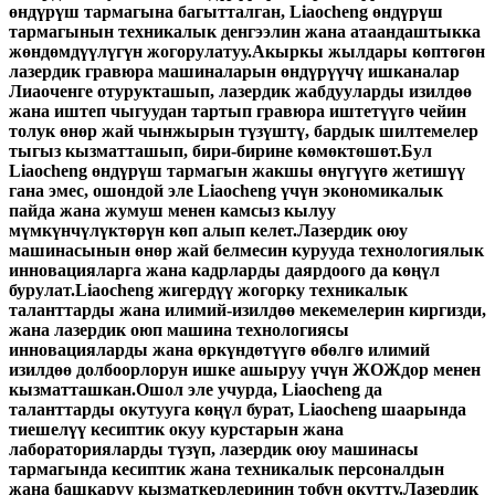
өндүрүш тармагына багытталган, Liaocheng өндүрүш
тармагынын техникалык денгээлин жана атаандаштыкка
жөндөмдүүлүгүн жогорулатуу.Акыркы жылдары көптөгөн
лазердик гравюра машиналарын өндүрүүчү ишканалар
Лиаоченге отурукташып, лазердик жабдууларды изилдөө
жана иштеп чыгуудан тартып гравюра иштетүүгө чейин
толук өнөр жай чынжырын түзүштү, бардык шилтемелер
тыгыз кызматташып, бири-бирине көмөктөшөт.Бул
Liaocheng өндүрүш тармагын жакшы өнүгүүгө жетишүү
гана эмес, ошондой эле Liaocheng үчүн экономикалык
пайда жана жумуш менен камсыз кылуу
мүмкүнчүлүктөрүн көп алып келет.Лазердик оюу
машинасынын өнөр жай белмесин курууда технологиялык
инновацияларга жана кадрларды даярдоого да көңүл
бурулат.Liaocheng жигердүү жогорку техникалык
таланттарды жана илимий-изилдөө мекемелерин киргизди,
жана лазердик оюп машина технологиясы
инновацияларды жана өркүндөтүүгө өбөлгө илимий
изилдөө долбоорлорун ишке ашыруу үчүн ЖОЖдор менен
кызматташкан.Ошол эле учурда, Liaocheng да
таланттарды окутууга көңүл бурат, Liaocheng шаарында
тиешелүү кесиптик окуу курстарын жана
лабораторияларды түзүп, лазердик оюу машинасы
тармагында кесиптик жана техникалык персоналдын
жана башкаруу кызматкерлеринин тобун окутту.Лазердик