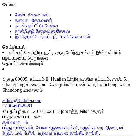
சேவை
மேடை சேவைகள்
தளவாட சேவைகள்
கடன் காப்பீட்டு சேவை
சான்றிதழ் சோதனை சேவை
இறக்குமதி மற்றும் ஏற்றுமதி சேவைகள்
செய்திமடல்
எங்கள் செய்திமடலுக்கு குழுசேர்ந்து உங்கள் இன்பாக்ஸில்
புதுப்பிப்பைப் பெறுங்கள்.
தொடர்பு கொள்ளவும்
அறை 80605, கட்டிடம் 8, Huajian Linjie வணிக கட்டிடம், எண். 5,
Changjiang சாலை, உயர் தொழில்நுட்ப மண்டலம், Liaocheng நகரம்,
Shandong மாகாணம்
sdlmt@ft-china.com
+400-601-8881
© பதிப்புரிமை - 2010-2023 : அனைத்து உரிமைகளும்
பாதுகாக்கப்பட்டவை.
தளவரைபடம்
பந்து தாங்குதல்
,
கோள உருளை தாங்கி
,
சுருள் கூரை ஆணி
,
டீப்
க்ரூவ் பால் பேரிங்
,
உருளை உருளை தாங்கி
,
தாங்கி
,