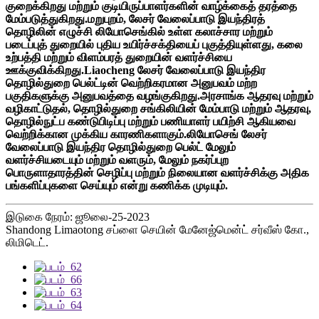
குறைக்கிறது மற்றும் குடியிருப்பாளர்களின் வாழ்க்கைத் தரத்தை
மேம்படுத்துகிறது.மறுபுறம், லேசர் வேலைப்பாடு இயந்திரத்
தொழிலின் எழுச்சி லியோசெங்கில் உள்ள கலாச்சார மற்றும்
படைப்புத் துறையில் புதிய உயிர்ச்சக்தியைப் புகுத்தியுள்ளது, கலை
உற்பத்தி மற்றும் விளம்பரத் துறையின் வளர்ச்சியை
ஊக்குவிக்கிறது.Liaocheng லேசர் வேலைப்பாடு இயந்திர
தொழில்துறை பெல்ட்டின் வெற்றிகரமான அனுபவம் மற்ற
பகுதிகளுக்கு அனுபவத்தை வழங்குகிறது.அரசாங்க ஆதரவு மற்றும்
வழிகாட்டுதல், தொழில்துறை சங்கிலியின் மேம்பாடு மற்றும் ஆதரவு,
தொழில்நுட்ப கண்டுபிடிப்பு மற்றும் பணியாளர் பயிற்சி ஆகியவை
வெற்றிக்கான முக்கிய காரணிகளாகும்.லியோசெங் லேசர்
வேலைப்பாடு இயந்திர தொழில்துறை பெல்ட் மேலும்
வளர்ச்சியடையும் மற்றும் வளரும், மேலும் நகர்ப்புற
பொருளாதாரத்தின் செழிப்பு மற்றும் நிலையான வளர்ச்சிக்கு அதிக
பங்களிப்புகளை செய்யும் என்று கணிக்க முடியும்.
இடுகை நேரம்: ஜூலை-25-2023
Shandong Limaotong சப்ளை செயின் மேனேஜ்மென்ட் சர்வீஸ் கோ.,
லிமிடெட்.