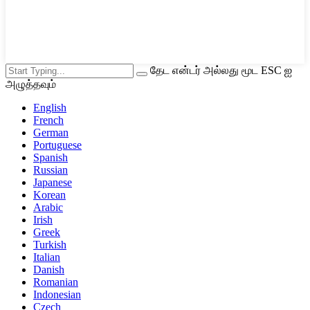
தேட என்டர் அல்லது மூட ESC ஐ
அழுத்தவும்
English
French
German
Portuguese
Spanish
Russian
Japanese
Korean
Arabic
Irish
Greek
Turkish
Italian
Danish
Romanian
Indonesian
Czech