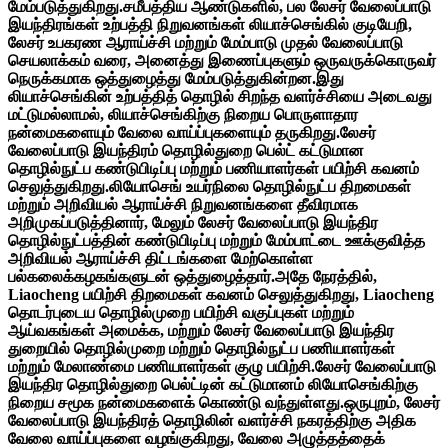
மேம்படுத்துகிறது.சமீபத்திய ஆண்டுகளில், பல லேசர் வேலைப்பாடு
இயந்திரங்கள் உற்பத்தி நிறுவனங்கள் லியாச்செங்கில் குடியேறி,
லேசர் உபகரண ஆராய்ச்சி மற்றும் மேம்பாடு முதல் வேலைப்பாடு
செயலாக்கம் வரை, அனைத்து இணைப்புகளும் ஒருவருக்கொருவர்
நெருக்கமாக ஒத்துழைத்து மேம்படுத்துகின்றன.இது
லியாச்செங்கின் உற்பத்தித் தொழில் சிறந்த வளர்ச்சியை அடைவது
மட்டுமல்லாமல், லியாச்செங்கிற்கு நிறைய பொருளாதார
நன்மைகளையும் வேலை வாய்ப்புகளையும் தருகிறது.லேசர்
வேலைப்பாடு இயந்திரம் தொழில்துறை பெல்ட் கட்டுமான
தொழில்நுட்ப கண்டுபிடிப்பு மற்றும் பணியாளர்கள் பயிற்சி கவனம்
செலுத்துகிறது.லியோசெங் உயர்நிலை தொழில்நுட்ப திறமைகள்
மற்றும் அறிவியல் ஆராய்ச்சி நிறுவனங்களை தீவிரமாக
அறிமுகப்படுத்தினார், மேலும் லேசர் வேலைப்பாடு இயந்திர
தொழில்நுட்பத்தின் கண்டுபிடிப்பு மற்றும் மேம்பாட்டை ஊக்குவித்த
அறிவியல் ஆராய்ச்சி திட்டங்களை மேற்கொள்ள
பல்கலைக்கழகங்களுடன் ஒத்துழைத்தார்.அதே நேரத்தில்,
Liaocheng பயிற்சி திறமைகள் கவனம் செலுத்துகிறது, Liaocheng
தொடர்புடைய தொழில்முறை பயிற்சி வகுப்புகள் மற்றும்
ஆய்வகங்கள் அமைக்க, மற்றும் லேசர் வேலைப்பாடு இயந்திர
துறையில் தொழில்முறை மற்றும் தொழில்நுட்ப பணியாளர்கள்
மற்றும் மேலாண்மை பணியாளர்கள் குழு பயிற்சி.லேசர் வேலைப்பாடு
இயந்திர தொழில்துறை பெல்ட்டின் கட்டுமானம் லியோசெங்கிற்கு
நிறைய சமூக நன்மைகளைக் கொண்டு வந்துள்ளது.ஒருபுறம், லேசர்
வேலைப்பாடு இயந்திரத் தொழிலின் வளர்ச்சி நகரத்திற்கு அதிக
வேலை வாய்ப்புகளை வழங்குகிறது, வேலை அழுத்தத்தைக்