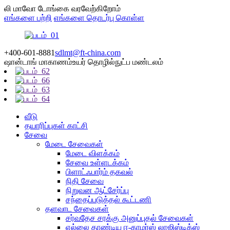
லி மாவோ டோங்கை வரவேற்கிறோம்
எங்களை பற்றி
எங்களை தொடர்பு கொள்ள
+400-601-8881
sdlmt@ft-china.com
ஷான்டாங் மாகாணம்
உயர் தொழில்நுட்ப மண்டலம்
வீடு
தயாரிப்புகள் காட்சி
சேவை
மேடை சேவைகள்
மேடை விளக்கம்
சேவை உள்ளடக்கம்
பிளாட்ஃபார்ம் தகவல்
நிதி சேவை
நிறுவன ஆட்சேர்ப்பு
சந்தைப்படுத்தல் கூட்டணி
தளவாட சேவைகள்
சர்வதேச சரக்கு அனுப்புதல் சேவைகள்
எல்லை தாண்டிய ஈ-காமர்ஸ் லாஜிஸ்டிக்ஸ்