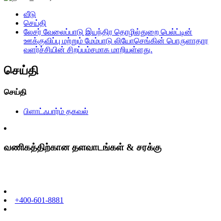
வீடு
செய்தி
லேசர் வேலைப்பாடு இயந்திர தொழில்துறை பெல்ட்டின்
ஊக்குவிப்பு மற்றும் மேம்பாடு லியோசெங்கின் பொருளாதார
வளர்ச்சியின் சிறப்பம்சமாக மாறியுள்ளது.
செய்தி
செய்தி
பிளாட்ஃபார்ம் தகவல்
வணிகத்திற்கான தளவாடங்கள் & சரக்கு
+400-601-8881