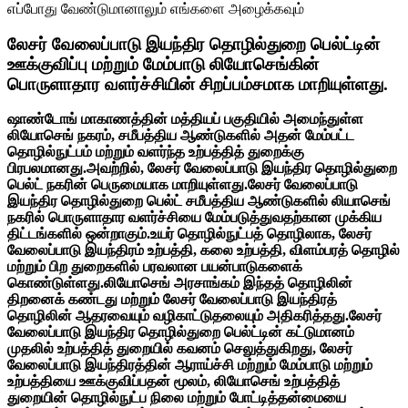
எப்போது வேண்டுமானாலும் எங்களை அழைக்கவும்
லேசர் வேலைப்பாடு இயந்திர தொழில்துறை பெல்ட்டின்
ஊக்குவிப்பு மற்றும் மேம்பாடு லியோசெங்கின்
பொருளாதார வளர்ச்சியின் சிறப்பம்சமாக மாறியுள்ளது.
ஷாண்டோங் மாகாணத்தின் மத்தியப் பகுதியில் அமைந்துள்ள
லியோசெங் நகரம், சமீபத்திய ஆண்டுகளில் அதன் மேம்பட்ட
தொழில்நுட்பம் மற்றும் வளர்ந்த உற்பத்தித் துறைக்கு
பிரபலமானது.அவற்றில், லேசர் வேலைப்பாடு இயந்திர தொழில்துறை
பெல்ட் நகரின் பெருமையாக மாறியுள்ளது.லேசர் வேலைப்பாடு
இயந்திர தொழில்துறை பெல்ட் சமீபத்திய ஆண்டுகளில் லியாசெங்
நகரில் பொருளாதார வளர்ச்சியை மேம்படுத்துவதற்கான முக்கிய
திட்டங்களில் ஒன்றாகும்.உயர் தொழில்நுட்பத் தொழிலாக, லேசர்
வேலைப்பாடு இயந்திரம் உற்பத்தி, கலை உற்பத்தி, விளம்பரத் தொழில்
மற்றும் பிற துறைகளில் பரவலான பயன்பாடுகளைக்
கொண்டுள்ளது.லியோசெங் அரசாங்கம் இந்தத் தொழிலின்
திறனைக் கண்டது மற்றும் லேசர் வேலைப்பாடு இயந்திரத்
தொழிலின் ஆதரவையும் வழிகாட்டுதலையும் அதிகரித்தது.லேசர்
வேலைப்பாடு இயந்திர தொழில்துறை பெல்ட்டின் கட்டுமானம்
முதலில் உற்பத்தித் துறையில் கவனம் செலுத்துகிறது, லேசர்
வேலைப்பாடு இயந்திரத்தின் ஆராய்ச்சி மற்றும் மேம்பாடு மற்றும்
உற்பத்தியை ஊக்குவிப்பதன் மூலம், லியோசெங் உற்பத்தித்
துறையின் தொழில்நுட்ப நிலை மற்றும் போட்டித்தன்மையை